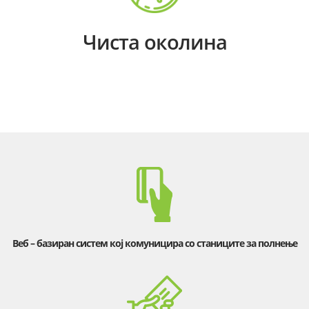
Чиста околина
Веб – базиран систем кој комуницира со станиците за полнење