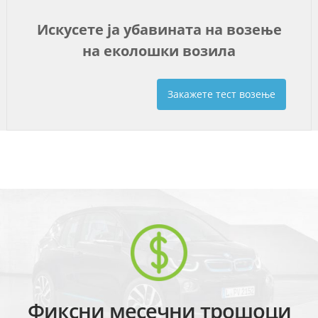
Искусете ја убавината на возење
на еколошки возила
Закажете тест возење
Фиксни месечни трошоци