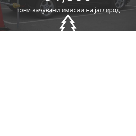
тони зачувани емисии на јаглерод
184
засадени дрвја како еквивалент на
заштедени гасови
31
станици за полнење