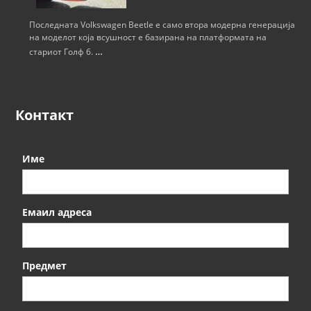
Последната Volkswagen Beetle е само втора модерна генерација
на моделот која всушност е базирана на платформата на
…
стариот Голф 6.
Контакт
Име
Емаил адреса
Предмет