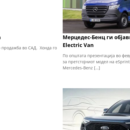
а
Мерцедес-Бенц ги објав
Electric Van
со продажба во САД. Хонда го
По општата презентација во фев
за претстојниот модел на eSprin
Mercedes-Benz […]