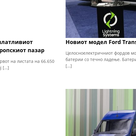
сплатливиот
Новиот модел Ford Transi
ропскиот пазар
Целосноелектричниот фордов мод
батерии со течно ладење. Батери
рвот на листата на 66.650
[…]
ј […]