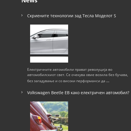
News
и
г
Скриените технологии зад Тесла Моделот S
а
ц
и
ј
Електричните автомобили прават револуција во
автомобилскиот свет. Се очекува овие возила без бучава,
а
…
без загадување и со високи перформанси да
н
Volkswagen Beetle ЕВ како електричен автомобил?
а
н