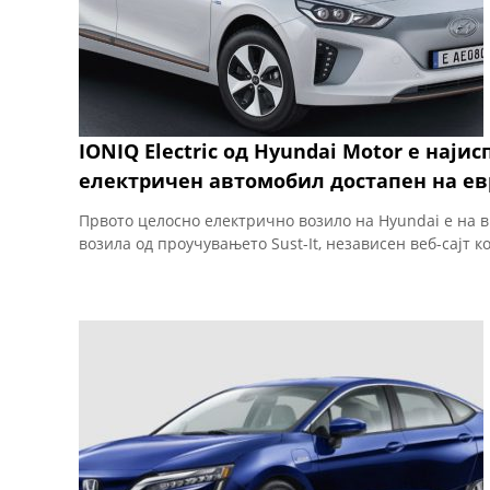
IONIQ Electric од Hyundai Motor е наји
електричен автомобил достапен на ев
Првото целосно електрично возило на Hyundai е на в
возила од проучувањето Sust-It, независен веб-сајт ко