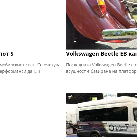
лот S
Volkswagen Beetle ЕВ к
мобилскиот свет. Се очекува
Последната Volkswagen Beetle е 
перформанси да […]
всушност е базирана на платформ