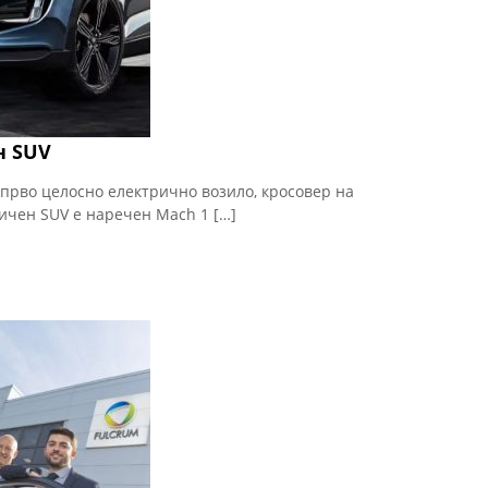
н SUV
 прво целосно електрично возило, кросовер на
ичен SUV е наречен Mach 1 […]