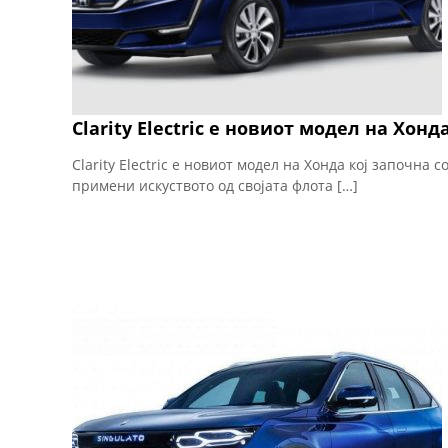
Clarity Electric е новиот модел на Хонд
Clarity Electric е новиот модел на Хонда кој започна 
примени искуството од својата флота […]