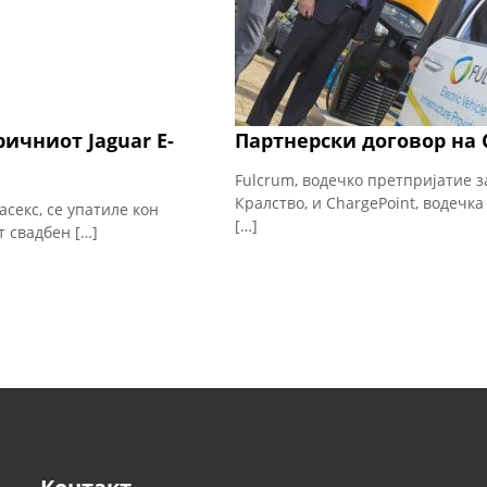
ичниот Jaguar E-
Партнерски договор на 
Fulcrum, водечко претпријатие з
Кралство, и ChargePoint, водечк
асекс, се упатиле кон
[…]
 свадбен […]