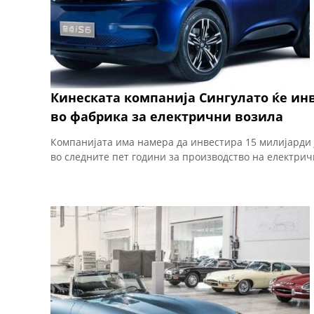
Кинеската компанија Сингулато ќе ин
во фабрика за електрични возила
Компанијата има намера да инвестира 15 милијарди ј
во следните пет години за производство на електрич