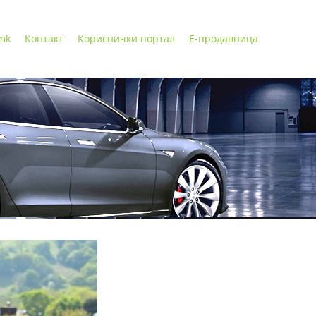
 mk
Контакт
Кориснички портал
Е-продавница