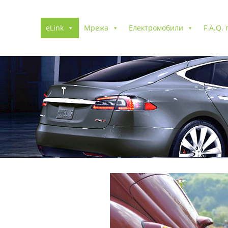
eLink
Мрежа
Електромобили
F.A.Q.