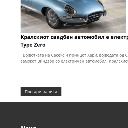
Кралскиот свадбен автомобил е електр
Type Zero
Војвотката на Сасекс и принцот Хари, војводата од С
замокот Виндзор со електричен автомобил. Кралскиот
Н
Постари написи
а
в