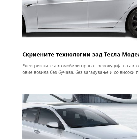
в
о
с
т
Скриените технологии зад Тесла Моде
Електричните автомобили прават револуција во авто
и
овие возила без бучава, без загадување и со високи 