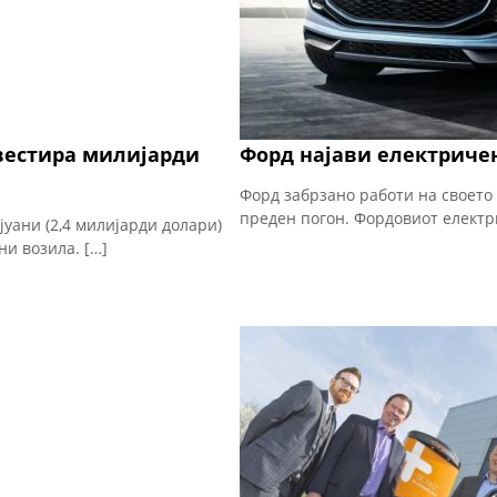
вестира милијарди
Форд најави електриче
Форд забрзано работи на своето
преден погон. Фордовиот електр
уани (2,4 милијарди долари)
ни возила. […]