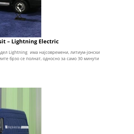
t – Lightning Electric
ел Lightning има најсовремени, литиум-јонски
ите брзо се полнат, односно за само 30 минути