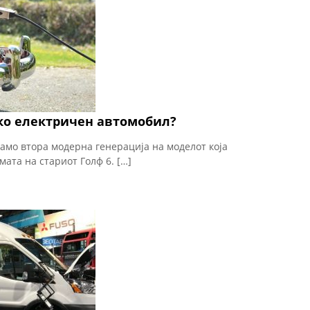
ако електричен автомобил?
само втора модерна генерација на моделот која
ата на стариот Голф 6. […]