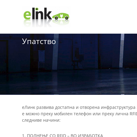
e
S
k
L
i
i
p
n
t
k
o
Упатство
c
o
n
t
e
n
t
eЛинк развива достапна и отворена инфраструктура 
е можно преку мобилен телефон или преку лична RFI
следниве начини:
1. ПОЛНЕЊЕ СО RFID – ВО ИЗРАБОТКА