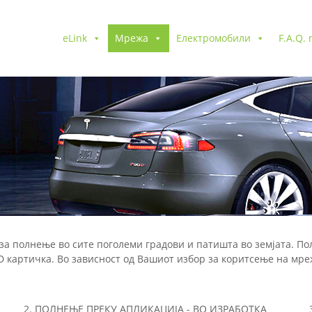
eLink
Мрежа
Електромобили
F.A.Q.
за полнење во сите поголеми градови и патишта во земјата. 
D картичка. Во зависност од Вашиот избор за коритсење на мр
2. ПОЛНЕЊЕ ПРЕКУ АПЛИКАЦИЈА - ВО ИЗРАБОТКА