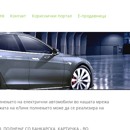
 mk
Контакт
Кориснички портал
Е-продавница
Полнењето на електрични автомобили во нашата мрежа
ежата на еЛинк полнењето може да се реализира на
3. ПОЛНЕЊЕ СО БАНКАРСКА КАРТИЧКА - ВО