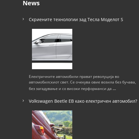
News
Скриените технологии зад Тесла Моделот S
Електричните автомобили прават револуција во
автомобилскиот свет. Се очекува овие возила без бучава,
…
без загадување и со високи перформанси да
Volkswagen Beetle ЕВ како електричен автомобил?