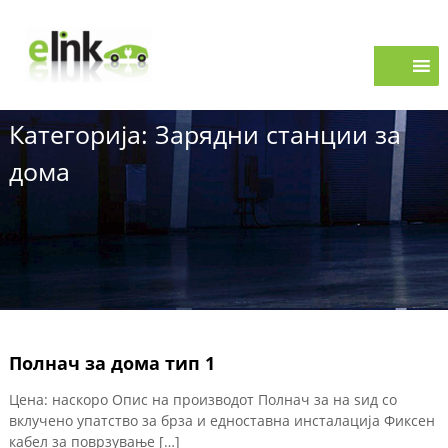
S
e
k
i
L
p
i
t
n
o
k
Категорија:
Зарядни станции за
c
o
дома
n
t
e
n
t
Полнач за дома тип 1
Цена: наскоро Опис на производот Полнач за на ѕид со
вклучено упатство за брза и едноставна инсталација Фиксен
кабел за поврзување […]