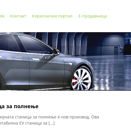
 mk
Контакт
Кориснички портал
Е-продавница
ца за полнење
војната станица за полнење е нов производ. Ова
табилна EV станица за […]