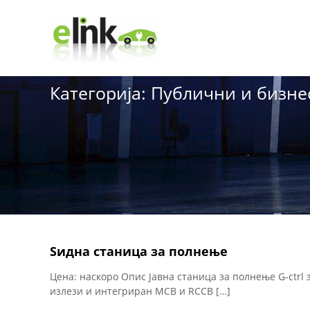
e
S
k
L
i
i
p
n
t
k
o
Категорија:
Публични и бизне
c
o
n
t
e
n
t
Ѕидна станица за полнење
Цена: наскоро Опис Јавна станица за полнење G-ctrl 
излези и интегриран MCB и RCCB […]