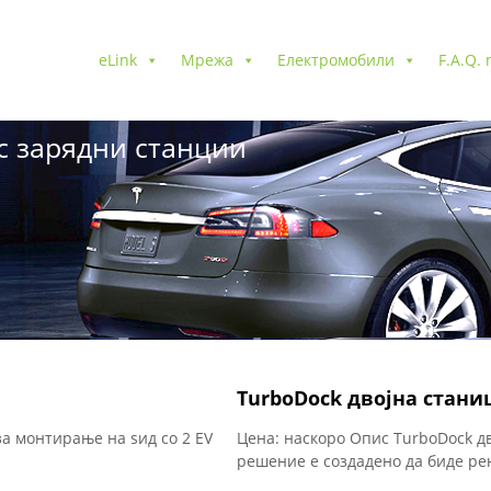
eLink
Мрежа
Електромобили
F.A.Q.
с зарядни станции
TurboDock двојна стани
за монтирање на ѕид со 2 EV
Цена: наскоро Опис TurboDock д
решение е создадено да биде рен