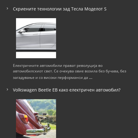
Скриените технологии зад Тесла Моделот S
Електричните автомобили прават револуција во
автомобилскиот свет. Се очекува овие возила без бучава, без
…
загадување и со високи перформанси да
Volkswagen Beetle ЕВ како електричен автомобил?