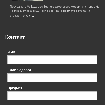
Последната Volkswagen Beetle е само втора модерна генерација
на моделот која всушност е базирана на платформата на
…
стариот Голф 6.
Контакт
Име
Емаил адреса
Предмет