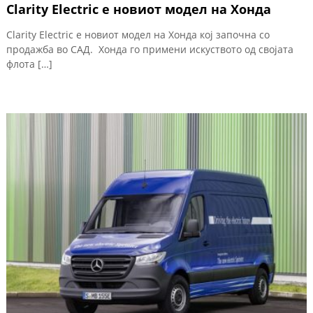
Clarity Electric е новиот модел на Хонда
Clarity Electric е новиот модел на Хонда кој започна со
продажба во САД. Хонда го примени искуството од својата
флота […]