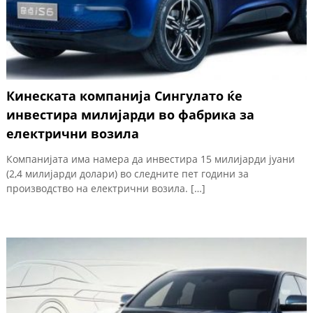
Кинеската компанија Сингулато ќе
инвестира милијарди во фабрика за
електрични возила
Компанијата има намера да инвестира 15 милијарди јуани
(2,4 милијарди долари) во следните пет години за
производство на електрични возила. […]