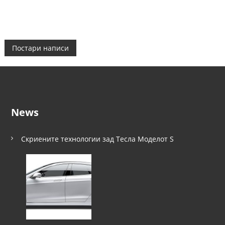
Н
Постари написи
а
в
News
и
г
Скриените технологии зад Тесла Моделот S
а
ц
и