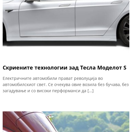
Скриените технологии зад Тесла Моделот S
Електричните автомобили прават револуција во
автомобилскиот свет. Се очекува овие возила без бучава, без
загадување и со високи перформанси да […]