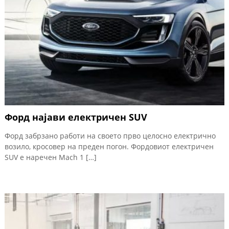
Форд најави електричен SUV
Форд забрзано работи на своето прво целосно електрично
возило, кросовер на преден погон. Фордовиот електричен
SUV е наречен Mach 1 […]