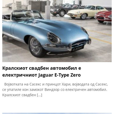
Кралскиот свадбен автомобил е
електричниот Jaguar E-Type Zero
Војвотката на Сасекс и принцот Хари, војводата од Сасекс,
се упатиле кон замокот Виндзор со електричен автомобил.
Кралскиот свадбен […]