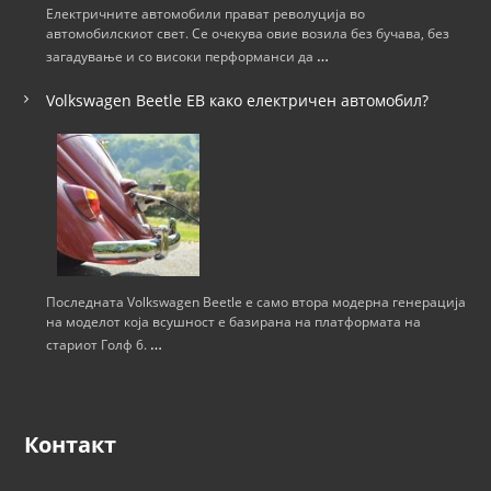
ј
Електричните автомобили прават револуција во
автомобилскиот свет. Се очекува овие возила без бучава, без
а
…
загадување и со високи перформанси да
н
Volkswagen Beetle ЕВ како електричен автомобил?
а
н
а
п
Последната Volkswagen Beetle е само втора модерна генерација
на моделот која всушност е базирана на платформата на
…
стариот Голф 6.
и
с
Контакт
и