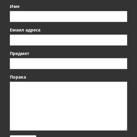
Име
Емаил адреса
Предмет
Порака