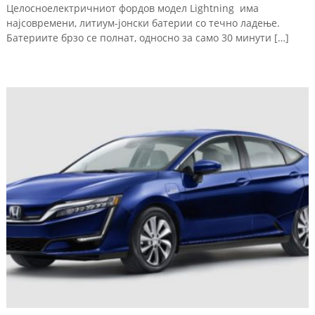
Целосноелектричниот фордов модел Lightning има
најсовремени, литиум-јонски батерии со течно ладење.
Батериите брзо се полнат, односно за само 30 минути […]