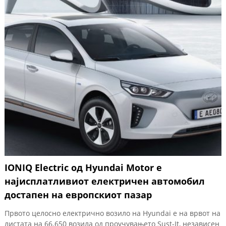
IONIQ Electric од Hyundai Motor е
најисплатливиот електричен автомобил
достапен на европскиот пазар
Првото целосно електрично возило на Hyundai е на врвот на
листата на 66.650 возила од проучувањето Sust-It, независен