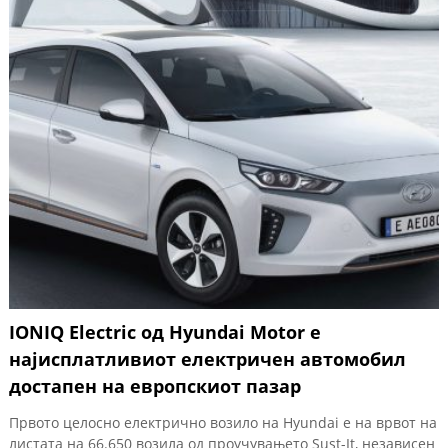
IONIQ Electric од Hyundai Motor е
најисплатливиот електричен автомобил
достапен на европскиот пазар
Првото целосно електрично возило на Hyundai е на врвот на
листата на 66.650 возила од проучувањето Sust-It, независен