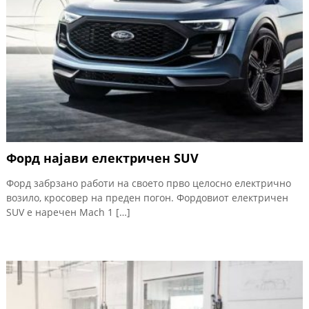
Форд најави електричен SUV
Форд забрзано работи на своето прво целосно електрично
возило, кросовер на преден погон. Фордовиот електричен
SUV е наречен Mach 1 […]