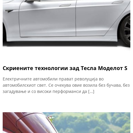
Скриените технологии зад Тесла Моделот S
Електричните автомобили прават револуција во
автомобилскиот свет. Се очекува овие возила без бучава, без
загадување и со високи перформанси да […]