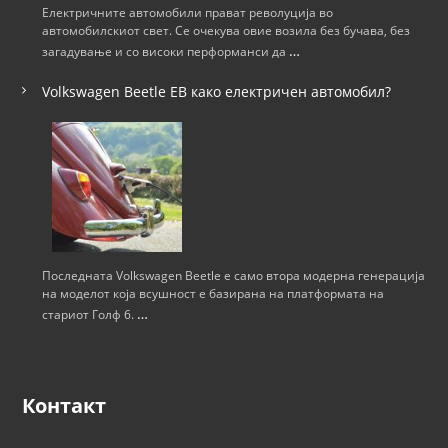
ј
Електричните автомобили прават револуција во
автомобилскиот свет. Се очекува овие возила без бучава, без
а
…
загадување и со високи перформанси да
н
Volkswagen Beetle ЕВ како електричен автомобил?
а
н
а
п
Последната Volkswagen Beetle е само втора модерна генерација
на моделот која всушност е базирана на платформата на
…
стариот Голф 6.
и
с
Контакт
и