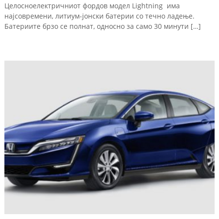
Целосноелектричниот фордов модел Lightning има
најсовремени, литиум-јонски батерии со течно ладење.
Батериите брзо се полнат, односно за само 30 минути […]