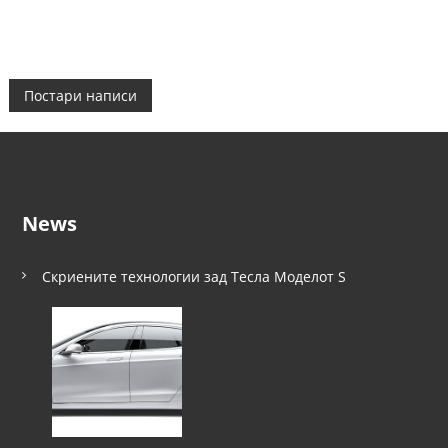
Н
Постари написи
а
в
News
и
г
Скриените технологии зад Тесла Моделот S
а
ц
и