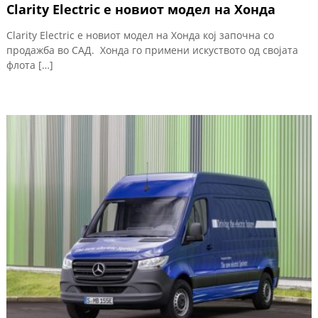
Clarity Electric е новиот модел на Хонда
Clarity Electric е новиот модел на Хонда кој започна со
продажба во САД. Хонда го примени искуството од својата
флота […]