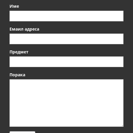
Име
Емаил адреса
Предмет
Порака