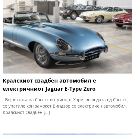
Кралскиот свадбен автомобил е
електричниот Jaguar E-Type Zero
Војвотката на Сасекс и принцот Хари, војводата од Сасекс,
се упатиле кон замокот Виндзор со електричен автомобил.
Кралскиот свадбен […]