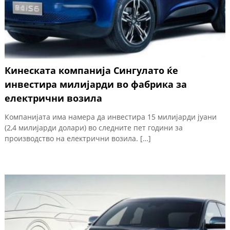
Кинеската компанија Сингулато ќе
инвестира милијарди во фабрика за
електрични возила
Компанијата има намера да инвестира 15 милијарди јуани
(2,4 милијарди долари) во следните пет години за
производство на електрични возила. […]