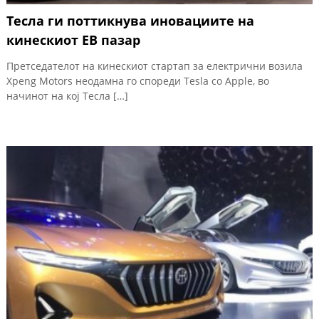
Тесла ги поттикнува иновациите на
кинескиот ЕВ пазар
Претседателот на кинескиот стартап за електрични возила
Xpeng Motors неодамна го спореди Tesla со Apple, во
начинот на кој Тесла […]