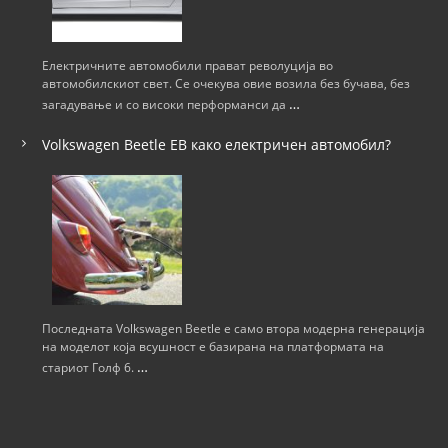
и
ј
Електричните автомобили прават револуција во
автомобилскиот свет. Се очекува овие возила без бучава, без
а
…
загадување и со високи перформанси да
н
Volkswagen Beetle ЕВ како електричен автомобил?
а
н
а
п
Последната Volkswagen Beetle е само втора модерна генерација
на моделот која всушност е базирана на платформата на
…
стариот Голф 6.
и
с