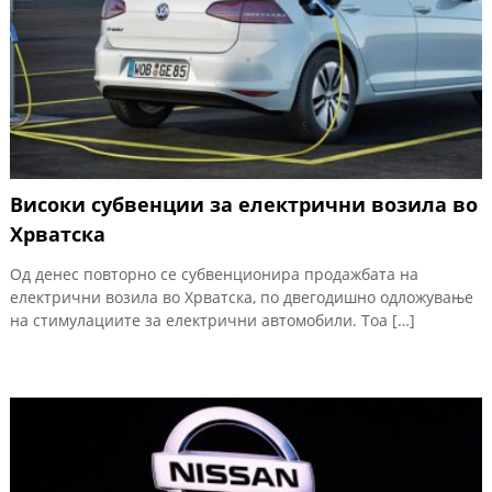
Високи субвенции за електрични возила во
Хрватска
Од денес повторно се субвенционира продажбата на
електрични возила во Хрватска, по двегодишно одложување
на стимулациите за електрични автомобили. Тоа […]