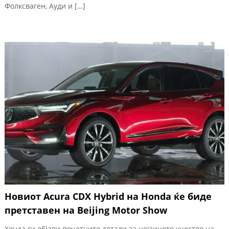
Фолксваген, Ауди и […]
Новиот Acura CDX Hybrid на Honda ќе биде
претставен на Beijing Motor Show
Хонда ги објави почетните детали за нејзиното учество на