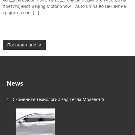
претстојниот Beijing Motor Show – Auto China во Пекинг на
крајот на овој […]
Н
Постари написи
а
в
News
и
г
Скриените технологии зад Тесла Моделот S
а
ц