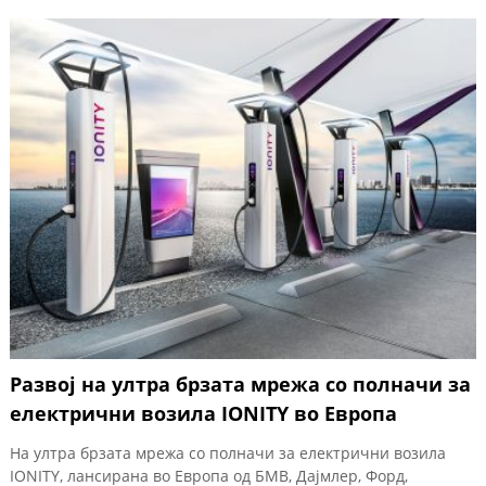
Развој на ултра брзата мрежа со полначи за
електрични возила IONITY во Европа
На ултра брзата мрежа со полначи за електрични возила
IONITY, лансирана во Европа од БМВ, Дајмлер, Форд,