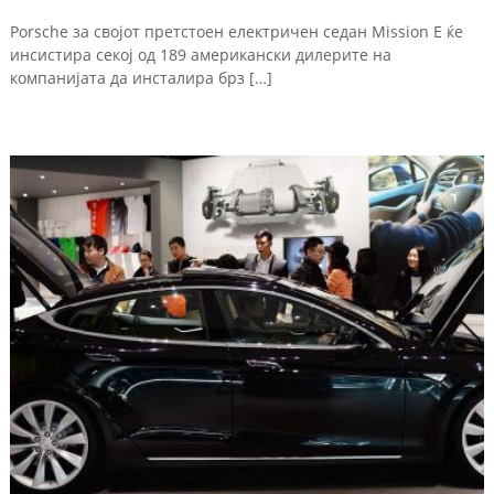
Porsche за својот претстоен електричен седан Mission E ќе
инсистира секој од 189 американски дилерите на
компанијата да инсталира брз […]