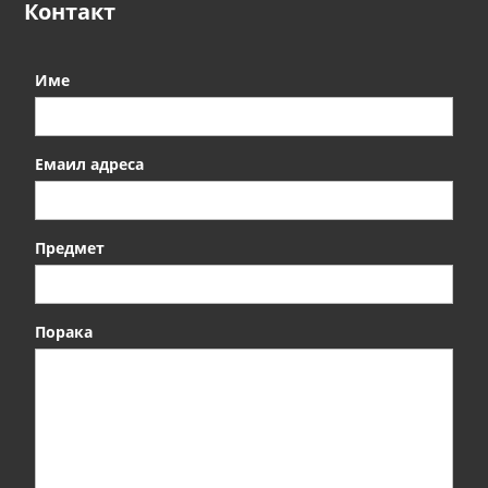
Контакт
и
Име
Емаил адреса
Предмет
Порака