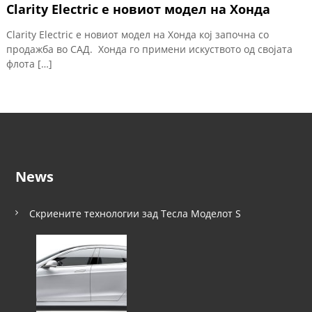
Clarity Electric е новиот модел на Хонда
Clarity Electric е новиот модел на Хонда кој започна со
продажба во САД. Хонда го примени искуството од својата
флота […]
News
Скриените технологии зад Тесла Моделот S