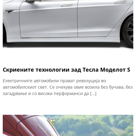
Скриените технологии зад Тесла Моделот S
Електричните автомобили прават револуција во
автомобилскиот свет. Се очекува овие возила без бучава, без
загадување и со високи перформанси да […]