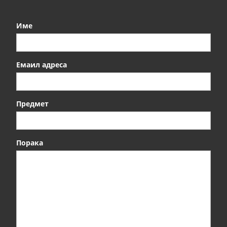
Име
Емаил адреса
Предмет
Порака