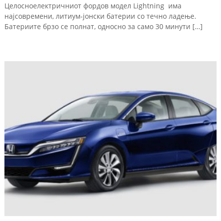
Целосноелектричниот фордов модел Lightning има
најсовремени, литиум-јонски батерии со течно ладење.
Батериите брзо се полнат, односно за само 30 минути […]