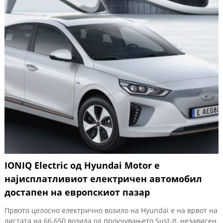
IONIQ Electric од Hyundai Motor е
најисплатливиот електричен автомобил
достапен на европскиот пазар
Првото целосно електрично возило на Hyundai е на врвот на
листата на 66.650 возила од проучувањето Sust-It, независен