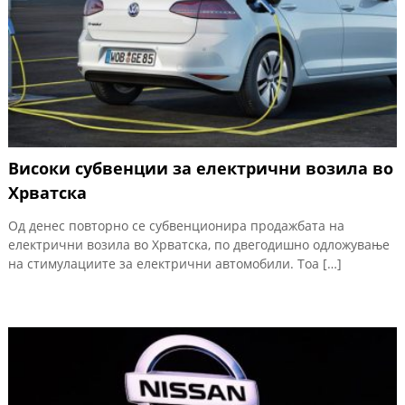
Високи субвенции за електрични возила во
Хрватска
Од денес повторно се субвенционира продажбата на
електрични возила во Хрватска, по двегодишно одложување
на стимулациите за електрични автомобили. Тоа […]