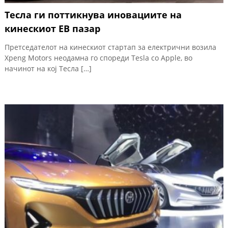
Тесла ги поттикнува иновациите на
кинескиот ЕВ пазар
Претседателот на кинескиот стартап за електрични возила
Xpeng Motors неодамна го спореди Tesla со Apple, во
начинот на кој Тесла […]