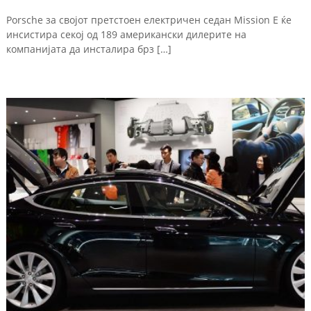
Porsche за својот претстоен електричен седан Mission E ќе
инсистира секој од 189 американски дилерите на
компанијата да инсталира брз […]