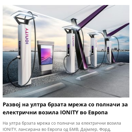
Развој на ултра брзата мрежа со полначи за
електрични возила IONITY во Европа
На ултра брзата мрежа со полначи за електрични возила
IONITY, лансирана во Европа од БМВ, Дајмлер, Форд,