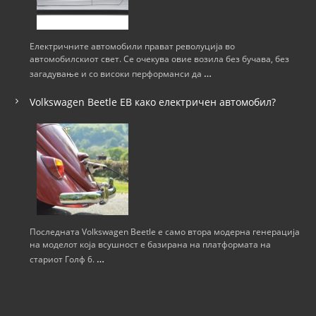
и
ј
Електричните автомобили прават револуција во
автомобилскиот свет. Се очекува овие возила без бучава, без
а
…
загадување и со високи перформанси да
н
Volkswagen Beetle ЕВ како електричен автомобил?
а
н
а
п
Последната Volkswagen Beetle е само втора модерна генерација
на моделот која всушност е базирана на платформата на
…
стариот Голф 6.
и
с