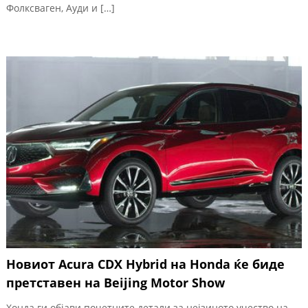
Фолксваген, Ауди и […]
Новиот Acura CDX Hybrid на Honda ќе биде
претставен на Beijing Motor Show
Хонда ги објави почетните детали за нејзиното учество на