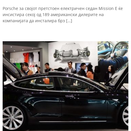
Porsche за својот претстоен електричен седан Mission E ќе
инсистира секој од 189 американски дилерите на
компанијата да инсталира брз […]