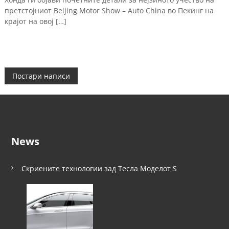
претстојниот Beijing Motor Show – Auto China во Пекинг на
крајот на овој […]
Н
Постари написи
а
в
News
и
г
Скриените технологии зад Тесла Моделот S
а
ц