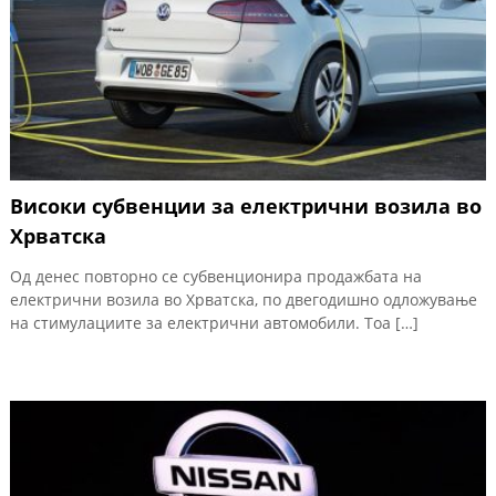
Високи субвенции за електрични возила во
Хрватска
Од денес повторно се субвенционира продажбата на
електрични возила во Хрватска, по двегодишно одложување
на стимулациите за електрични автомобили. Тоа […]