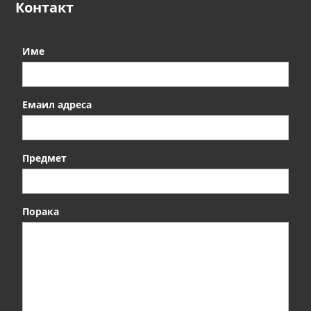
Контакт
и
Име
Емаил адреса
Предмет
Порака