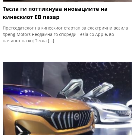
Тесла ги поттикнува иновациите на
кинескиот ЕВ пазар
Претседателот на кинескиот стартап за електрични возила
Xpeng Motors неодамна го спореди Tesla со Apple, во
начинот на кој Тесла […]