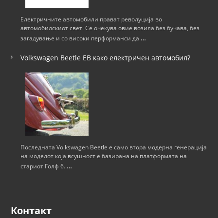
ј
Електричните автомобили прават револуција во
автомобилскиот свет. Се очекува овие возила без бучава, без
а
…
загадување и со високи перформанси да
н
Volkswagen Beetle ЕВ како електричен автомобил?
а
н
а
п
Последната Volkswagen Beetle е само втора модерна генерација
на моделот која всушност е базирана на платформата на
…
стариот Голф 6.
и
с
Контакт
и