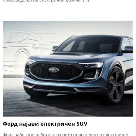
Форд најави електричен SUV
Форд забрзано работи на своето прво целосно електрично