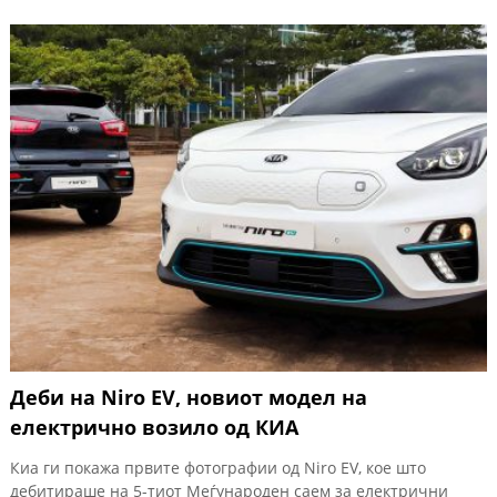
Деби на Niro EV, новиот модел на
електрично возило од КИА
Киа ги покажа првите фотографии од Niro EV, кoe што
дебитираше на 5-тиот Меѓународен саем за електрични