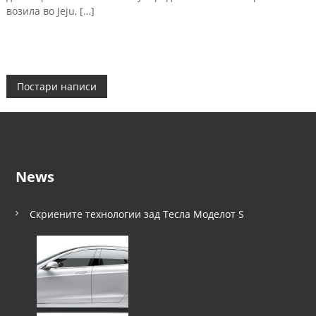
возила во Jeju, […]
Н
Постари написи
а
в
News
и
г
Скриените технологии зад Тесла Моделот S
а
ц
и