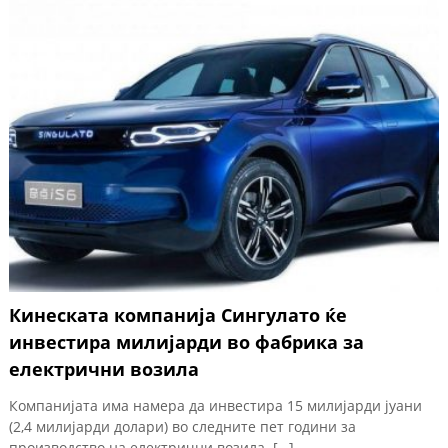
Кинеската компанија Сингулато ќе
инвестира милијарди во фабрика за
електрични возила
Компанијата има намера да инвестира 15 милијарди јуани
(2,4 милијарди долари) во следните пет години за
производство на електрични возила. […]