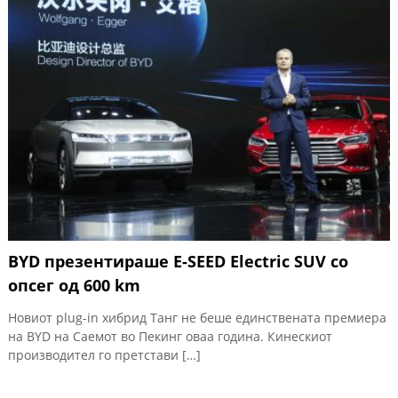
BYD презентираше E-SEED Electric SUV со
опсег од 600 km
Новиот plug-in хибрид Танг не беше единствената премиера
на BYD на Саемот во Пекинг оваа година. Кинескиот
производител го претстави […]