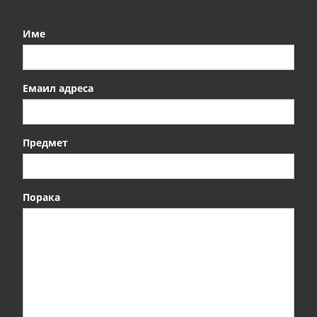
Име
Емаил адреса
Предмет
Порака