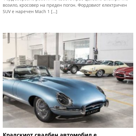
возило, кросовер на преден погон. Фордовиот електричен
SUV е наречен Mach 1 […]
Кралскиот свадбен автомобил е