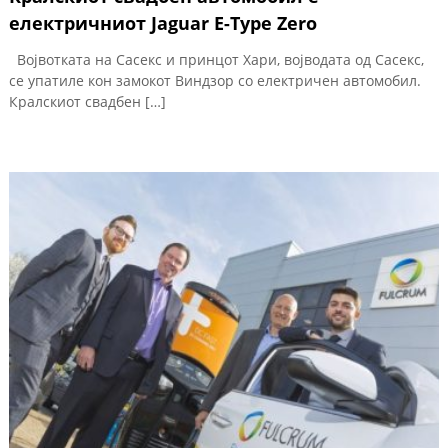
електричниот Jaguar E-Type Zero
Војвотката на Сасекс и принцот Хари, војводата од Сасекс,
се упатиле кон замокот Виндзор со електричен автомобил.
Кралскиот свадбен […]