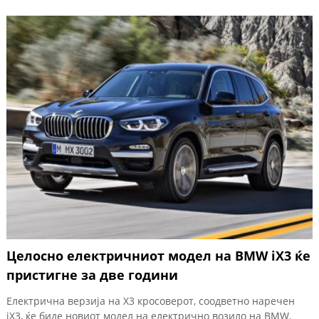
Целосно електричниот модел на BMW iX3 ќе
пристигне за две години
Електрична верзија на X3 кросоверот, соодветно наречен
iX3, ќе биде новиот модел на електрично возило на BMW.