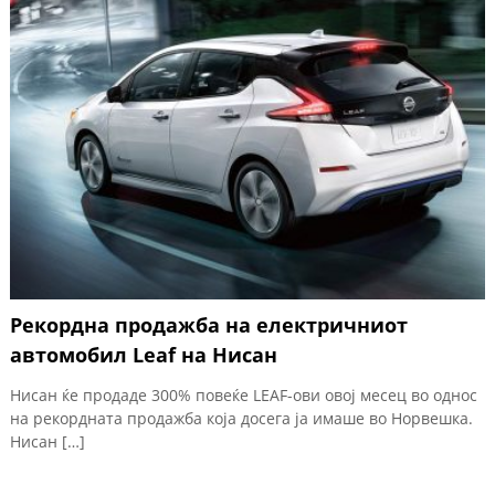
Рекордна продажба на електричниот
автомобил Leaf на Нисан
Нисан ќе продаде 300% повеќе LEAF-ови овој месец во однос
на рекордната продажба која досега ја имаше во Норвешка.
Нисан […]