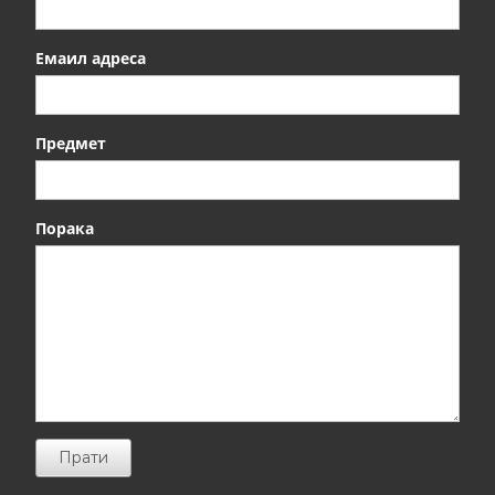
Емаил адреса
Предмет
Порака
Прати