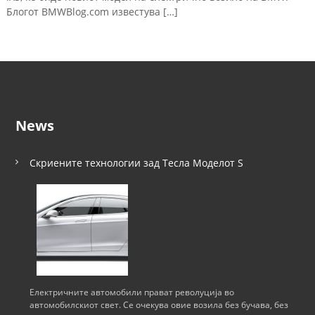
Блогот BMWBlog.com известува […]
News
Скриените технологии зад Тесла Моделот S
Електричните автомобили прават револуција во
автомобилскиот свет. Се очекува овие возила без бучава, без