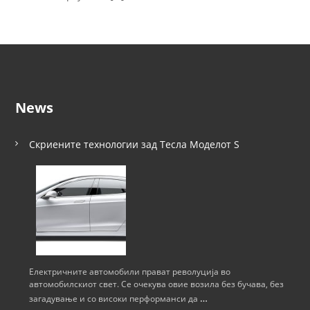
News
Скриените технологии зад Тесла Моделот S
Електричните автомобили прават револуција во
автомобилскиот свет. Се очекува овие возила без бучава, без
…
загадување и со високи перформанси да