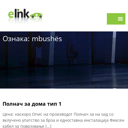
S
e
k
i
L
p
i
t
n
o
k
Ознака:
mbushës
c
o
n
t
e
n
t
Полнач за дома тип 1
Цена: наскоро Опис на производот Полнач за на ѕид со
вклучено упатство за брза и едноставна инсталација Фиксен
кабел за поврзување […]