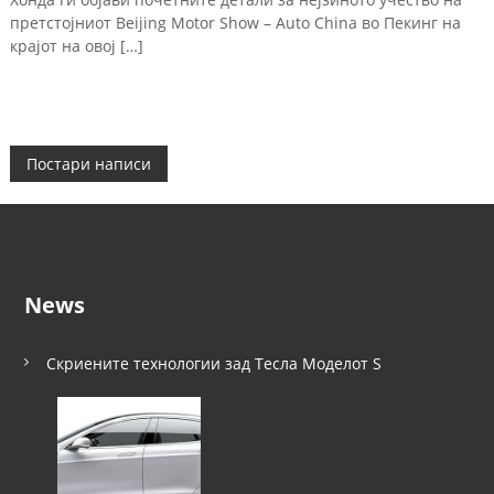
претстојниот Beijing Motor Show – Auto China во Пекинг на
крајот на овој […]
Н
Постари написи
а
в
News
и
г
Скриените технологии зад Тесла Моделот S
а
ц