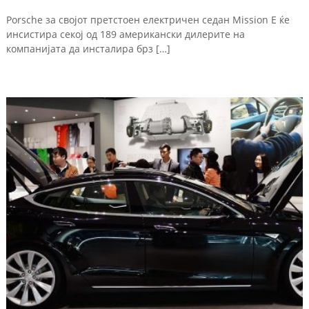
Porsche за својот претстоен електричен седан Mission E ќе
инсистира секој од 189 американски дилерите на
компанијата да инсталира брз […]