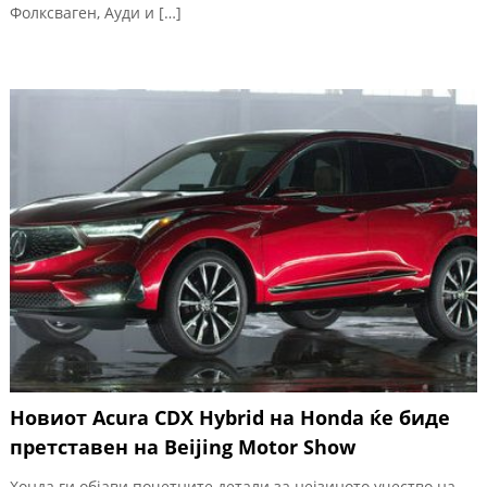
Фолксваген, Ауди и […]
Новиот Acura CDX Hybrid на Honda ќе биде
претставен на Beijing Motor Show
Хонда ги објави почетните детали за нејзиното учество на