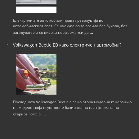
и
ј
Електричните автомобили прават револуција во
автомобилскиот свет. Се очекува овие возила без бучава, без
а
…
загадување и со високи перформанси да
н
Volkswagen Beetle ЕВ како електричен автомобил?
а
н
а
п
Последната Volkswagen Beetle е само втора модерна генерација
на моделот која всушност е базирана на платформата на
…
стариот Голф 6.
и
с