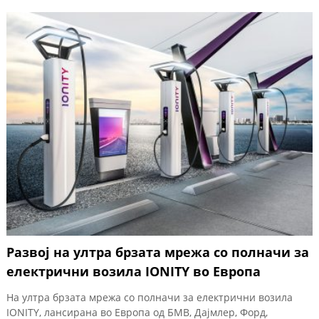
Развој на ултра брзата мрежа со полначи за
електрични возила IONITY во Европа
На ултра брзата мрежа со полначи за електрични возила
IONITY, лансирана во Европа од БМВ, Дајмлер, Форд,