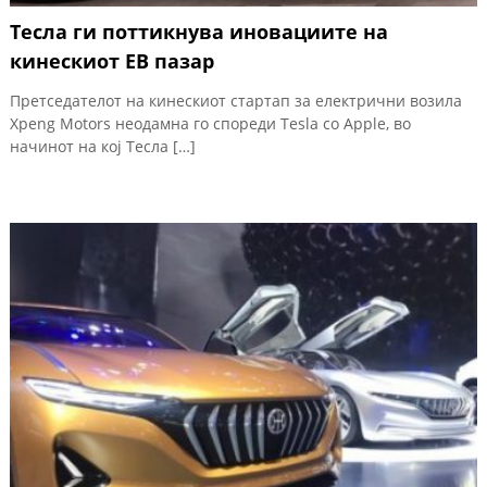
Тесла ги поттикнува иновациите на
кинескиот ЕВ пазар
Претседателот на кинескиот стартап за електрични возила
Xpeng Motors неодамна го спореди Tesla со Apple, во
начинот на кој Тесла […]