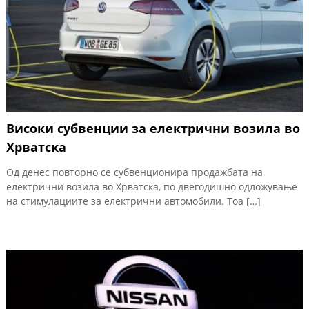
Високи субвенции за електрични возила во
Хрватска
Од денес повторно се субвенционира продажбата на
електрични возила во Хрватска, по двегодишно одложување
на стимулациите за електрични автомобили. Тоа […]