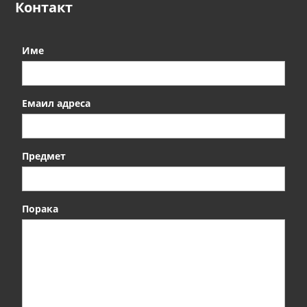
Контакт
и
Име
Емаил адреса
Предмет
Порака