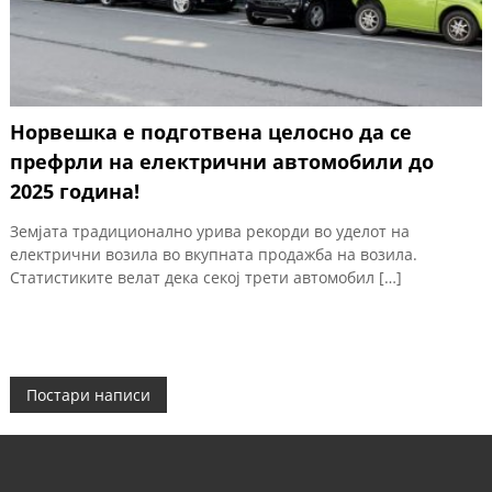
Норвешка е подготвена целосно да се
префрли на електрични автомобили до
2025 година!
Земјата традиционално урива рекорди во уделот на
електрични возила во вкупната продажба на возила.
Статистиките велат дека секој трети автомобил […]
Н
Постари написи
а