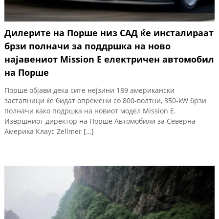
Дилерите на Порше низ САД ќе инсталираат
брзи полначи за поддршка на ново
најавениот Mission Е електричен автомобил
на Порше
Порше објави дека сите нејзини 189 американски
застапници ќе бидат опремени со 800-волтни, 350-kW брзи
полначи како подршка на новиот модел Mission E.
Извршниот директор на Порше Автомобили за Северна
Америка Клаус Zellmer […]