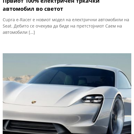
Првиот 100% електричен тркачки
автомобил во светот
Cupra e-Racer е новиот модел на електрични автомобили на
Seat. Дебито се очекува да биде на претстојниот Саем на
автомобили […]