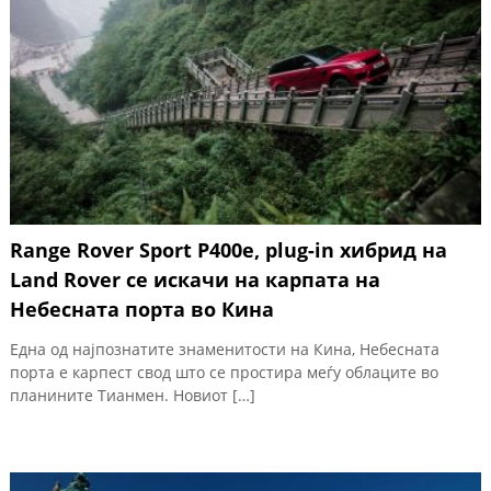
Range Rover Sport P400e, plug-in хибрид на
Land Rover се искачи на карпата на
Небесната порта во Кина
Една од најпознатите знаменитости на Кина, Небесната
порта е карпест свод што се простира меѓу облаците во
планините Тианмен. Новиот […]