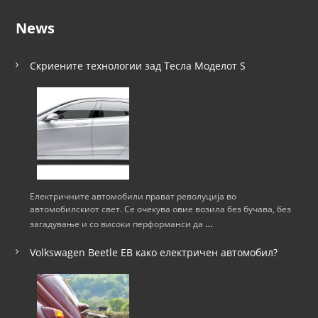
в
News
и
г
Скриените технологии зад Тесла Моделот S
а
ц
и
ј
Електричните автомобили прават револуција во
автомобилскиот свет. Се очекува овие возила без бучава, без
а
…
загадување и со високи перформанси да
н
Volkswagen Beetle ЕВ како електричен автомобил?
а