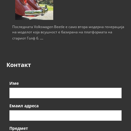
н
а
п
Последната Volkswagen Beetle е само втора модерна генерација
на моделот која всушност е базирана на платформата на
…
стариот Голф 6.
и
с
Контакт
и
Име
Емаил адреса
Предмет