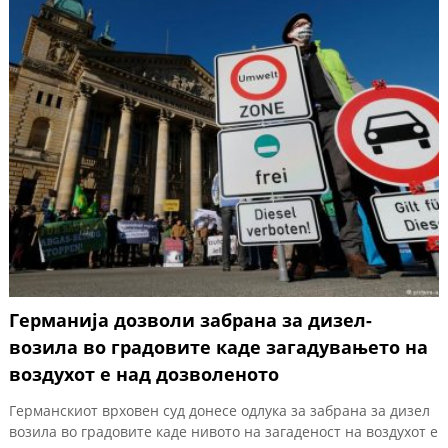
Германија дозволи забрана за дизел-
возила во градовите каде загадувањето на
воздухот е над дозволеното
Германскиот врховен суд донесе одлука за забрана за дизел
возила во градовите каде нивото на загаденост на воздухот е