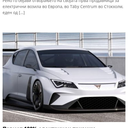
Рено го објави отворањето на својата прва продавница за
електрични возила во Европа, во Täby Centrum во Стокхолм,
еден од […]