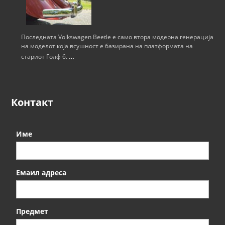
Последната Volkswagen Beetle е само втора модерна генерација
на моделот која всушност е базирана на платформата на
…
стариот Голф 6.
Контакт
Име
Емаил адреса
Предмет