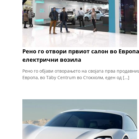
Рено го отвори првиот салон во Европ
електрични возила
Рено го објави отворањето на својата прва продавни
Европа, во Täby Centrum во Стокхолм, еден од […]