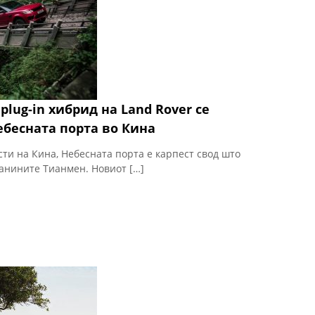
 plug-in хибрид на Land Rover се
ебесната порта во Кина
ти на Кина, Небесната порта е карпест свод што
ланините Тианмен. Новиот […]