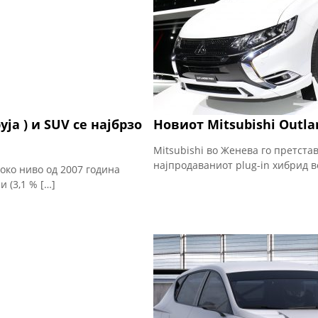
ја ) и SUV се најбрзо
Новиот Mitsubishi Outl
Mitsubishi во Женева го претстав
најпродаваниот plug-in хибрид в
око ниво од 2007 година
 (3,1 % […]