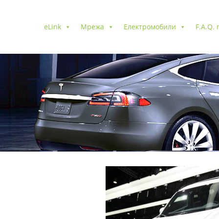
eLink
Мрежа
Електромобили
F.A.Q.