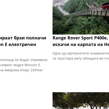
ираат брзи полначи
Range Rover Sport P400e,
on Е електричен
искачи на карпата на Н
Една од најпознатите знаменитос
се простира меѓу облаците во п
стапници ќе бидат опремени
новиот модел Mission E.
а Америка Клаус Zellmer