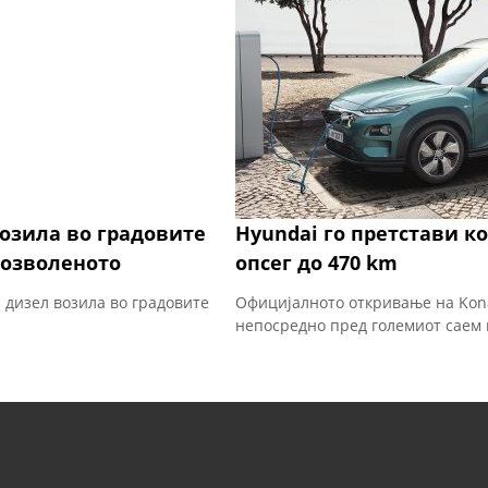
возила во градовите
Hyundai го претстави ко
дозволеното
опсег до 470 km
а дизел возила во градовите
Официјалното откривање на Kona 
непосредно пред големиот саем 