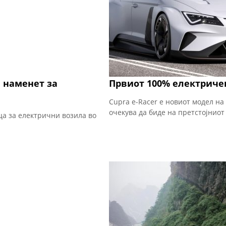
а наменет за
Првиот 100% електриче
Cupra e-Racer е новиот модел на
очекува да биде на претстојниот
ца за електрични возила во