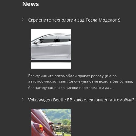
News
Скриените технологии зад Тесла Моделот S
Електричните автомобили прават револуција во
автомобилскиот свет. Се очекува овие возила без бучава,
…
без загадување и со високи перформанси да
Volkswagen Beetle ЕВ како електричен автомобил?