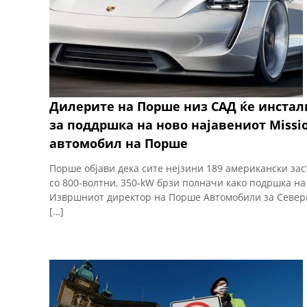
Дилерите на Порше низ САД ќе инстал
за поддршка на ново најавениот Missi
автомобил на Порше
Порше објави дека сите нејзини 189 американски за
со 800-волтни, 350-kW брзи полначи како подршка на 
Извршниот директор на Порше Автомобили за Северн
[…]