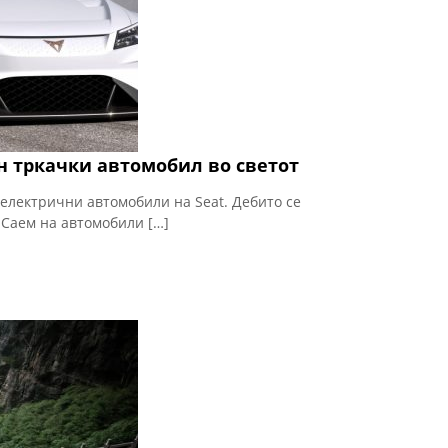
н тркачки автомобил во светот
 електрични автомобили на Seat. Дебито се
 Саем на автомобили […]