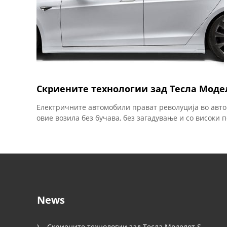
Скриените технологии зад Тесла Моде
Електричните автомобили прават револуција во авто
овие возила без бучава, без загадување и со високи 
News
Скриените технологии зад Тесла Моделот S