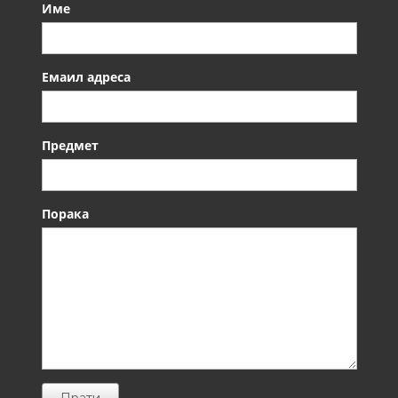
Име
Емаил адреса
Предмет
Порака