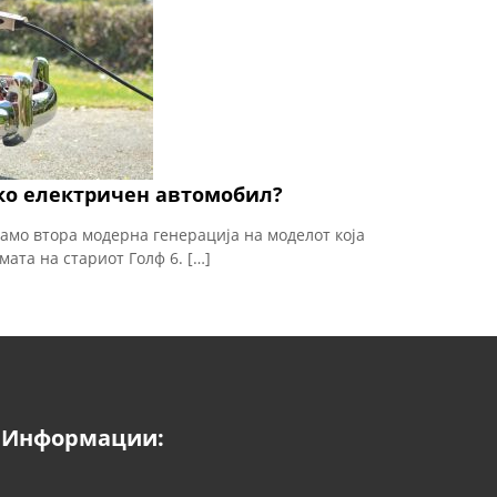
ако електричен автомобил?
само втора модерна генерација на моделот која
ата на стариот Голф 6. […]
Информации: