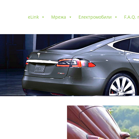
eLink
Мрежа
Електромобили
F.A.Q.