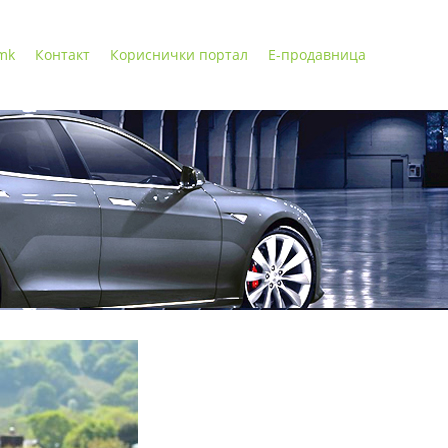
 mk
Контакт
Кориснички портал
Е-продавница