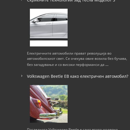
Електричните автомобили прават револуција во
автомобилскиот свет. Се очекува овие возила без бучава,
…
без загадување и со високи перформанси да
Volkswagen Beetle ЕВ како електричен автомобил?
Последната Volkswagen Beetle е само втора модерна