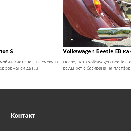
лот S
Volkswagen Beetle ЕВ к
мобилскиот свет. Се очекува
Последната Volkswagen Beetle е 
перформанси да […]
всушност е базирана на платформ
Контакт