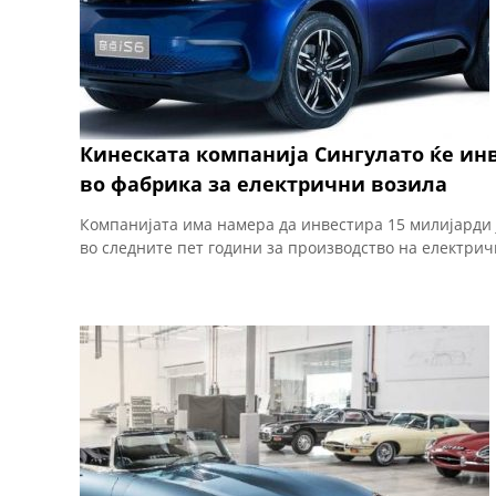
Кинеската компанија Сингулато ќе ин
во фабрика за електрични возила
Компанијата има намера да инвестира 15 милијарди ј
во следните пет години за производство на електрич