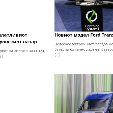
сплатливиот
Новиот модел Ford Transi
ропскиот пазар
Целосноелектричниот фордов мод
батерии со течно ладење. Батери
рвот на листата на 66.650
[…]
ј […]