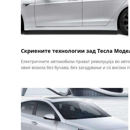
Скриените технологии зад Тесла Моде
Електричните автомобили прават револуција во авто
овие возила без бучава, без загадување и со високи 