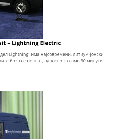
t – Lightning Electric
ел Lightning има најсовремени, литиум-јонски
ите брзо се полнат, односно за само 30 минути