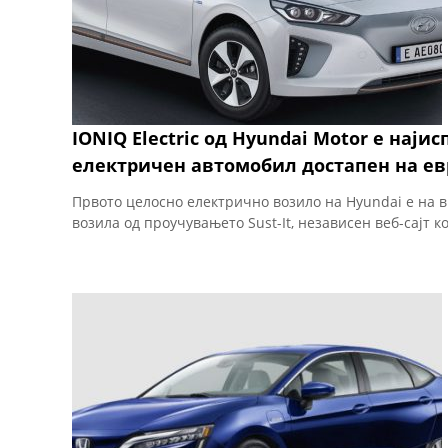
IONIQ Electric од Hyundai Motor е наји
електричен автомобил достапен на ев
Првото целосно електрично возило на Hyundai е на в
возила од проучувањето Sust-It, независен веб-сајт ко