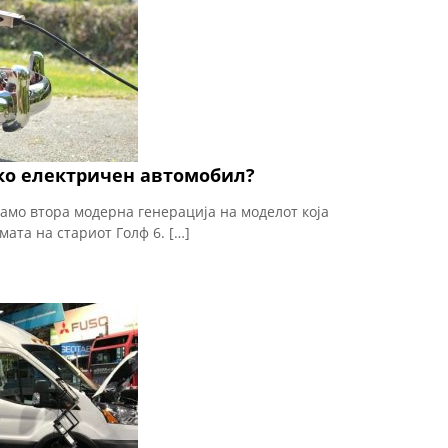
ако електричен автомобил?
само втора модерна генерација на моделот која
ата на стариот Голф 6. […]