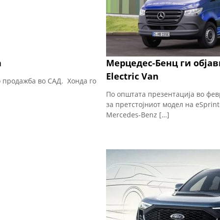
а
Мерцедес-Бенц ги објав
Electric Van
со продажба во САД. Хонда го
По општата презентација во фев
за претстојниот модел на eSprin
Mercedes-Benz […]