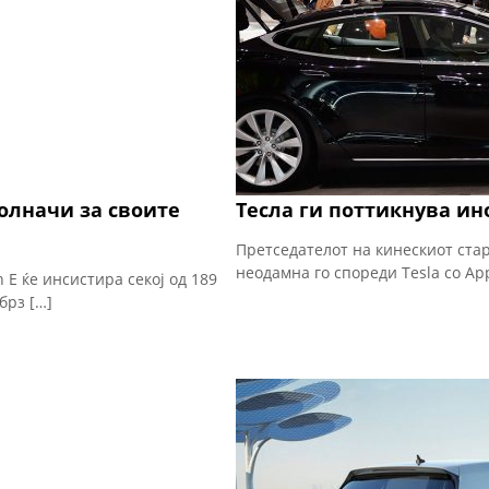
олначи за своите
Тесла ги поттикнува ин
Претседателот на кинескиот ста
неодамна го спореди Tesla со App
 E ќе инсистира секој од 189
брз […]