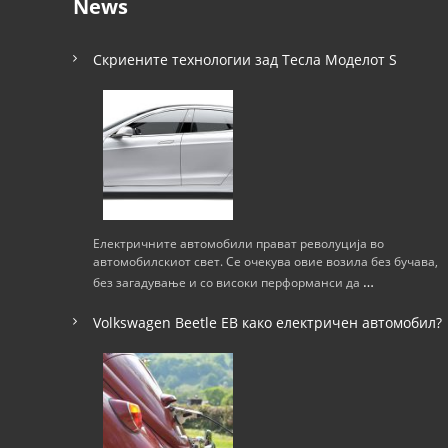
News
и
г
Скриените технологии зад Тесла Моделот S
а
ц
и
ј
Електричните автомобили прават револуција во
автомобилскиот свет. Се очекува овие возила без бучава,
а
…
без загадување и со високи перформанси да
н
Volkswagen Beetle ЕВ како електричен автомобил?
а
н