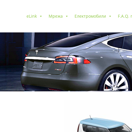
eLink
Мрежа
Електромобили
F.A.Q.