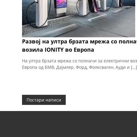
Развој на ултра брзата мрежа со полн
возила IONITY во Европа
На ултра брзата мрежа со полначи за електрични воз
Европа од БМВ, Дајмлер, Форд, Фолксваген, Ауди и […
Н
Постари написи
а
в