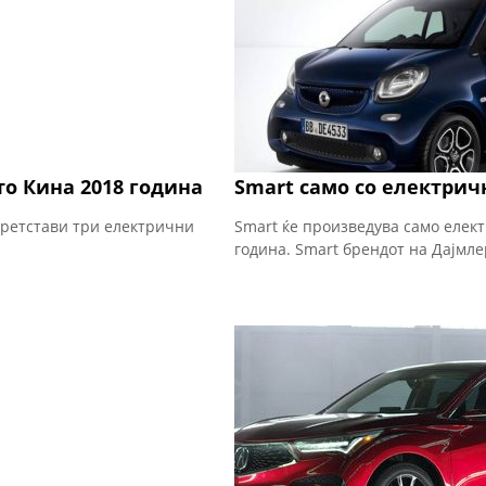
о Кина 2018 година
Smart само со електрич
 претстави три електрични
Smart ќе произведува само елек
година. Smart брендот на Дајмле