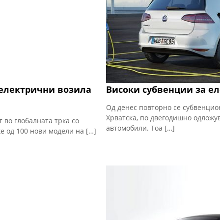
 електрични возила
Високи субвенции за е
Од денес повторно се субвенцио
Хрватска, по двегодишно одложу
во глобалната трка со
автомобили. Тоа […]
е од 100 нови модели на […]