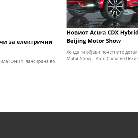
Новиот Acura CDX Hybri
Beijing Motor Show
ачи за електрични
Хонда ги објави почетните детали
Motor Show – Auto China во Пекин
ила IONITY, лансирана во
]