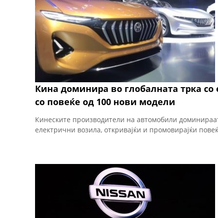
Кина доминира во глобалната трка со
со повеќе од 100 нови модели
Кинеските производители на автомобили доминираат 
електрични возила, откривајќи и промовирајќи повеќ