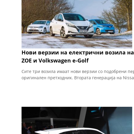
Нови верзии на електрични возила на 
ZOE и Volkswagen e-Golf
Сите три возила имаат нови верзии со подобрени пе
оригинален претходник. Втората генерација на Nissan