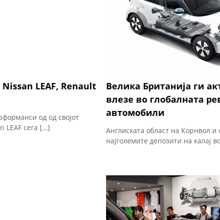
Nissan LEAF, Renault
Велика Британија ги ак
влезе во глобалната ре
автомобили
рформанси од од својот
 LEAF сега […]
Англиската област на Корнвол и 
најголемите депозити на калај во