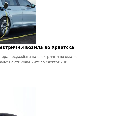
лектрични возила во Хрватска
нира продажбата на електрични возила во
вање на стимулациите за електрични