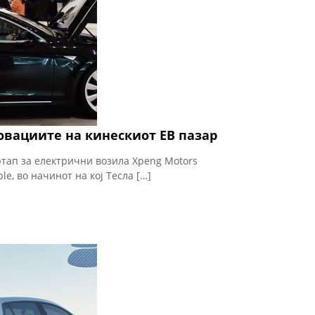
овациите на кинескиот ЕВ пазар
ртап за електрични возила Xpeng Motors
le, во начинот на кој Тесла […]