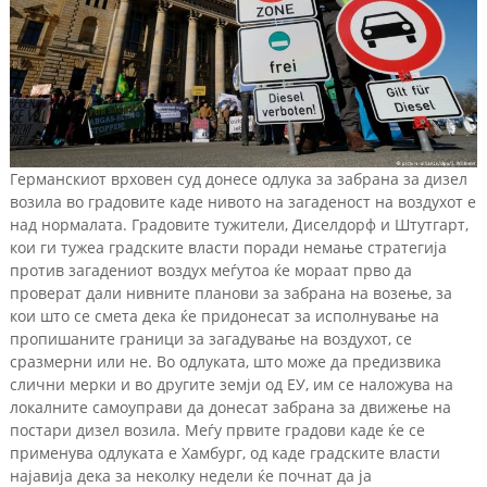
Германскиот врховен суд донесе одлука за забрана за дизел
возила во градовите каде нивото на загаденост на воздухот е
над нормалата. Градовите тужители, Диселдорф и Штутгарт,
кои ги тужеа градските власти поради немање стратегија
против загадениот воздух меѓутоа ќе мораат прво да
проверат дали нивните планови за забрана на возење, за
кои што се смета дека ќе придонесат за исполнување на
пропишаните граници за загадување на воздухот, се
сразмерни или не. Во одлуката, што може да предизвика
слични мерки и во другите земји од ЕУ, им се наложува на
локалните самоуправи да донесат забрана за движење на
постари дизел возила. Меѓу првите градови каде ќе се
применува одлуката е Хамбург, од каде градските власти
најавија дека за неколку недели ќе почнат да ја