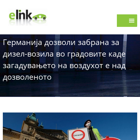
S
e
k
i
L
p
i
t
n
o
k
Германија дозволи забрана за
c
o
дизел-возила во градовите каде
n
t
загадувањето на воздухот е над
e
дозволеното
n
t