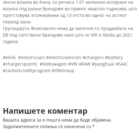
лесни возила во Кина, со речиси 1.01 милиони испораки на
возила под разни брендови во првиот квартал годинава, што
претставува зголемување од 13 отсто во однос на истиот
период лани.
Групацијата Фолксваген нема да започне со продажбата на
ЕВ под сопствени брендови како што се VW и Skoda до 2021
година.
#elink #electriccars #electricvehicles #chargers #battery
#chargerspoints #Volkswagen #VW #FAW #Jianghuai #SAIC
#carboncreditprogram #VWGroup
Напишете коментар
Вашата адреса за е-пошта нема да биде објавена.
Задолжителните полиња се означени со
*