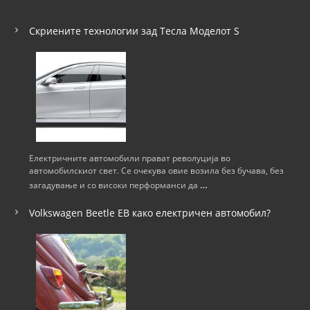
Скриените технологии зад Тесла Моделот S
Електричните автомобили прават револуција во
автомобилскиот свет. Се очекува овие возила без бучава, без
…
загадување и со високи перформанси да
Volkswagen Beetle ЕВ како електричен автомобил?