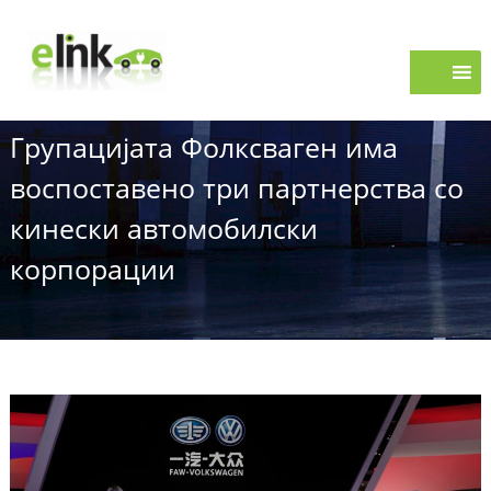
S
e
k
i
L
p
i
t
n
o
k
Групацијата Фолксваген има
c
o
воспоставено три партнерства со
n
t
кинески автомобилски
e
корпорации
n
t