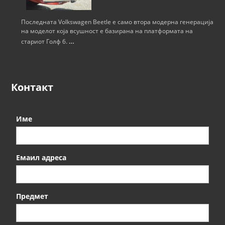
Последната Volkswagen Beetle е само втора модерна генерација
на моделот која всушност е базирана на платформата на
…
стариот Голф 6.
Контакт
Име
Емаил адреса
Предмет