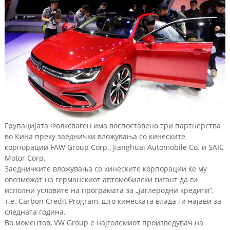
Групацијата Фолксваген има воспоставено три партнерства
во Кина преку заеднички вложувања со кинеските
корпорации FAW Group Corp., Jianghuai Automobile Co. и SAIC
Motor Corp.
Заедничкитe вложувања со кинеските корпорации ќе му
овозможат на германскиот автомобилски гигант да ги
исполни условите на програмата за „јаглеродни кредити“,
т.е. Carbon Credit Program, што кинеската влада ги најави за
следната година.
Во моментов, VW Group е најголемиот произведувач на