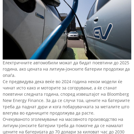
Електричните автомобили можат да бидат поевтини до 2025
година, ако цената на литиум-јонските батерии продолжи да
опаѓа.
Се предвидува дека веќе во 2024 година некои модели ќе
чинат исто како и моторите за согорување, а ќе станат
поевтини следната година, според извештајот на Bloomberg
New Energy Finance. За да се случи тоа, цените на батериите
треба да паднат дури и кога побарувачката за металите што
влегува во единиците продолжува да расте.
Очекуваното зголемување на масовното производство на
литиум-јонските батерии треба да помогне да се намалат
цените на батеријата до 70 долари за киловат час до 2030