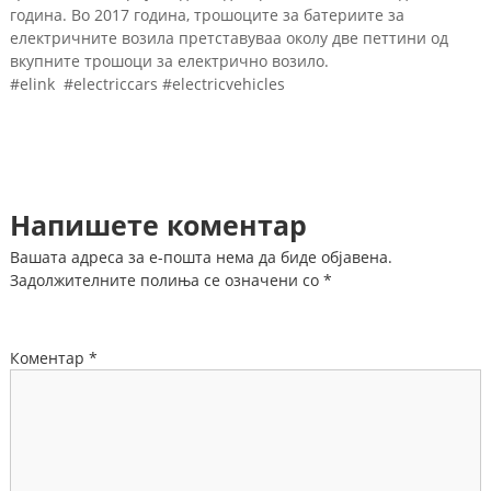
година. Во 2017 година, трошоците за батериите за
електричните возила претставуваа околу две петтини од
вкупните трошоци за електрично возило.
#elink #electriccars #electricvehicles
Напишете коментар
Вашата адреса за е-пошта нема да биде објавена.
Задолжителните полиња се означени со
*
Коментар
*