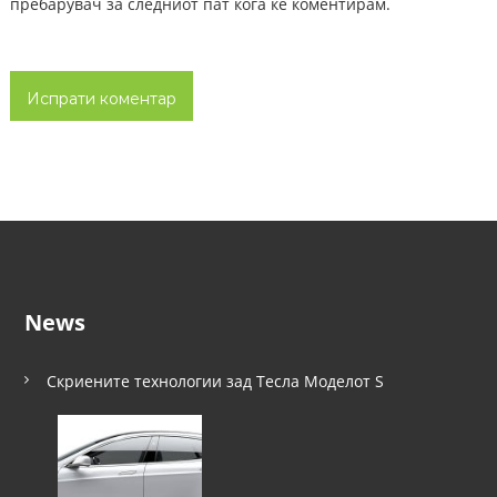
пребарувач за следниот пат кога ќе коментирам.
News
Скриените технологии зад Тесла Моделот S