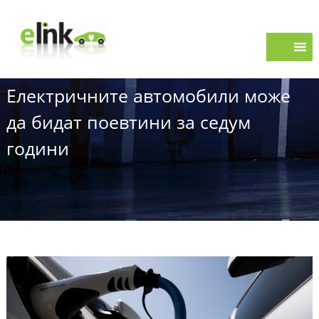
S
e
k
i
L
p
i
t
n
o
k
Електричните автомобили може
c
o
да бидат поевтини за седум
n
t
години
e
n
t