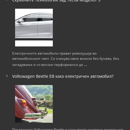
Електричните автомобили прават револуција во
автомобилскиот свет. Се очекува овие возила без бучава, без
…
загадување и со високи перформанси да
Volkswagen Beetle ЕВ како електричен автомобил?
Последната Volkswagen Beetle е само втора модерна генерација