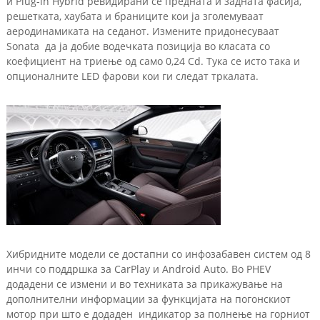
и Plug-in Hybrid ревидирани се предната и задната фасија,
решетката, хаубата и браниците кои ја зголемуваат
аеродинамиката на седанот. Измените придонесуваат
Sonata да ја добие водечката позиција во класата со
коефициент на триење од само 0,24 Cd. Тука се исто така и
опционалните LED фарови кои ги следат тркалата.
Хибридните модели се достапни со инфозабавен систем од 8
инчи со поддршка за CarPlay и Android Auto. Во PHEV
додадени се измени и во техниката за прикажување на
дополнителни информации за функцијата на погонскиот
мотор при што е додаден индикатор за полнење на горниот