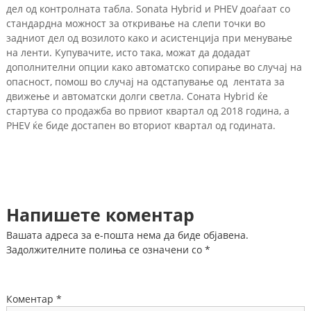
дел од контролната табла. Sonata Hybrid и PHEV доаѓаат со
стандардна можност за откривање на слепи точки во
задниот дел од возилото како и асистенција при менување
на ленти. Купувачите, исто така, можат да додадат
дополнителни опции како автоматско сопирање во случај на
опасност, помош во случај на одстапување од лентата за
движење и автоматски долги светла. Соната Hybrid ќе
стартува со продажба во првиот квартал од 2018 година, а
PHEV ќе биде достапен во вториот квартал од годината.
Напишете коментар
Вашата адреса за е-пошта нема да биде објавена.
Задолжителните полиња се означени со
*
Коментар
*