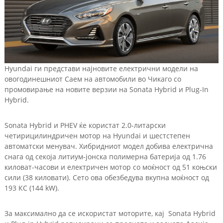
Hyundai ги представи најновите електрични модели на
овогодинешниот Саем на автомобили во Чикаго со
промовирање на новите верзии на Sonata Hybrid и Plug-In
Hybrid.
Sonata Hybrid и PHEV ќе користат 2.0-литарски
четирицилиндричен мотор на Hyundai и шестстепен
автоматски менувач. Хибридниот модел добива електрична
снага од секоја литиум-јонска полимерна батерија од 1.76
киловат-часови и електричен мотор со моќност од 51 коњски
сили (38 киловати). Сето ова обезбедува вкупна моќност од
193 КС (144 kW).
За максимално да се искористат моторите, кај Sonata Hybrid