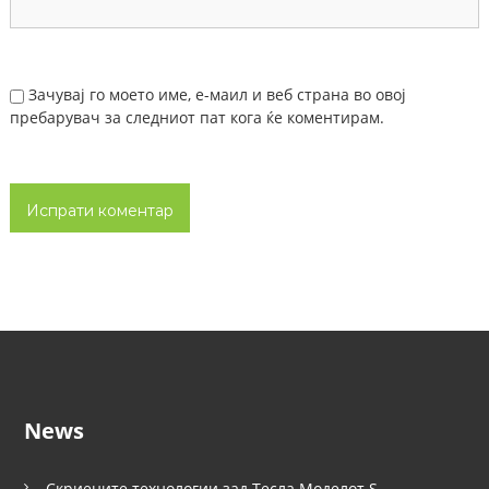
Зачувај го моето име, е-маил и веб страна во овој
пребарувач за следниот пат кога ќе коментирам.
News
Скриените технологии зад Тесла Моделот S