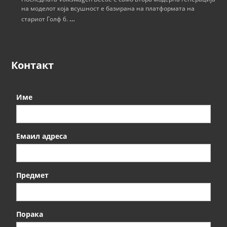
на моделот која всушност е базирана на платформата на
…
стариот Голф 6.
Контакт
Име
Емаил адреса
Предмет
Порака