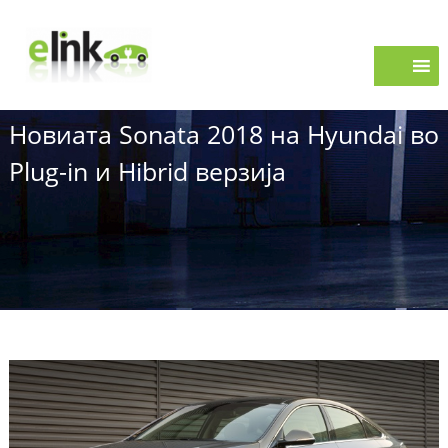
S
e
k
i
L
p
i
t
n
o
k
Новиата Sonata 2018 на Hyundai во
c
o
Plug-in и Hibrid верзија
n
t
e
n
t