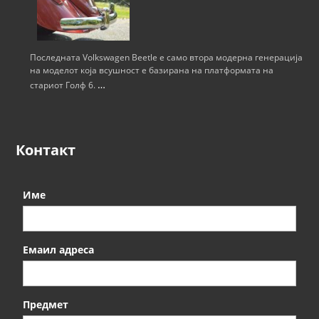
Последната Volkswagen Beetle е само втора модерна генерација
на моделот која всушност е базирана на платформата на
…
стариот Голф 6.
Контакт
Име
Емаил адреса
Предмет