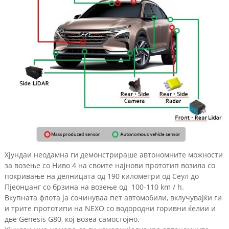
Хјундаи неодамна ги демонстрираше автономните можности
за возење со Ниво 4 на своите најнови прототип возила со
покривање на делницата од 190 километри од Сеул до
Пјеонџанг со брзина на возење од 100-110 km / h.
Вкупната флота ја сочинуваа пет автомобили, вклучувајќи ги
и трите прототипи на NEXO со водородни горивни ќелии и
две Genesis G80, кој возеа самостојно.