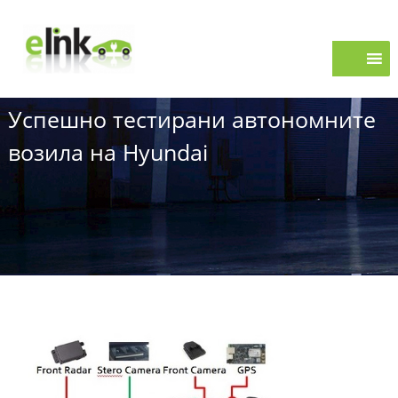
S
e
k
i
L
p
i
t
n
o
k
Успешно тестирани автономните
c
o
возила на Hyundai
n
t
e
n
t