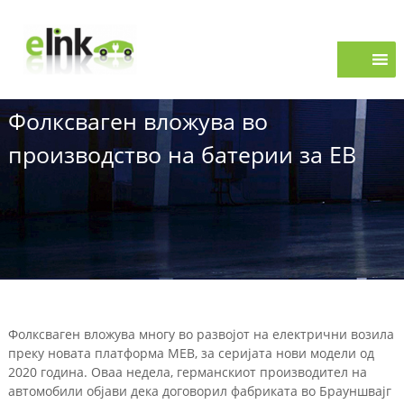
S
e
k
i
L
p
i
t
n
o
k
Фолксваген вложува во
c
o
производство на батерии за ЕВ
n
t
e
n
t
Фолксваген вложува многу во развојот на електрични возила
преку новата платформа MEB, за серијата нови модели од
2020 година. Оваа недела, германскиот производител на
автомобили објави дека договорил фабриката во Брауншвајг