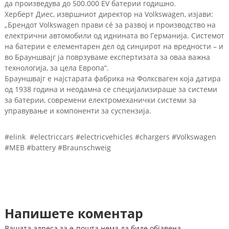
да произведува до 500.000 EV батерии годишно.
Херберт Диес, извршниот директор на Volkswagen, изјави:
„Брендот Volkswagen прави сé за развој и производство на
електрични автомобили од иднината во Германија. Системот
на батерии е елементарен дел од синџирот на вредности – и
во Брауншвајг ја поврзуваме експертизата за оваа важна
технологија, за цела Европа“.
Брауншвајг е најстарата фабрика на Фолксваген која датира
од 1938 година и неодамна се специјализираше за системи
за батерии, современи електромеханички системи за
управување и компоненти за суспензија.
#elink #electriccars #electricvehicles #chargers #Volkswagen
#MEB #battery #Braunschweig
Напишете коментар
Вашата адреса за е-пошта нема да биде објавена.