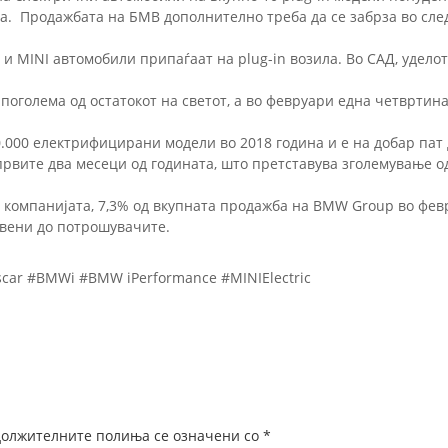
а. Продажбата на БМВ дополнително треба да се забрза во след
 MINI автомобили припаѓаат на plug-in возила. Во САД, уделот 
 поголема од остатокот на светот, а во февруари една четврти
000 електрифицирани модели во 2018 година и е на добар пат д
првите два месеци од годината, што претставува зголемување о
на компанијата, 7,3% од вкупната продажба на BMW Group во фе
тавени до потрошувачите.
rtscar #BMWi #BMW iPerformance #MINIElectric
должителните полиња се означени со
*