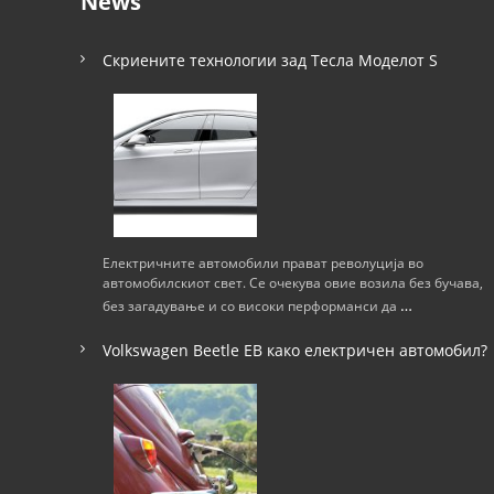
News
Скриените технологии зад Тесла Моделот S
Електричните автомобили прават револуција во
автомобилскиот свет. Се очекува овие возила без бучава,
…
без загадување и со високи перформанси да
Volkswagen Beetle ЕВ како електричен автомобил?