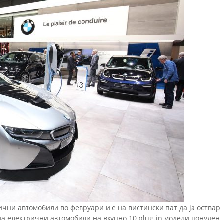
ни автомобили во февруари и е на вистински пат да ја оствари
а електрични автомобили на вкупно 10 plug-in модели понуден