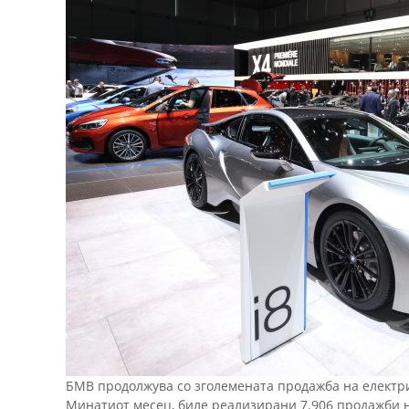
БМВ продолжува со зголемената продажба на електрич
Минатиот месец, биле реализирани 7.906 продажби н