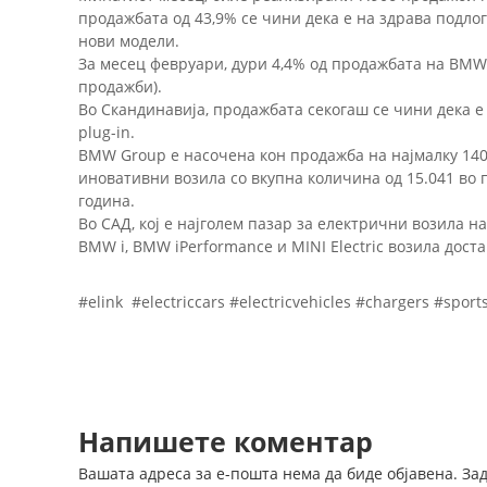
продажбата од 43,9% се чини дека е на здрава подлог
нови модели.
За месец февруари, дури 4,4% од продажбата на BMW и
продажби).
Во Скандинавија, продажбата секогаш се чини дека е
plug-in.
BMW Group е насочена кон продажба на најмалку 140.
иновативни возила со вкупна количина од 15.041 во 
година.
Во САД, кој е најголем пазар за електрични возила 
BMW i, BMW iPerformance и MINI Electric возила дос
#elink #electriccars #electricvehicles #chargers #spo
Напишете коментар
Вашата адреса за е-пошта нема да биде објавена.
За