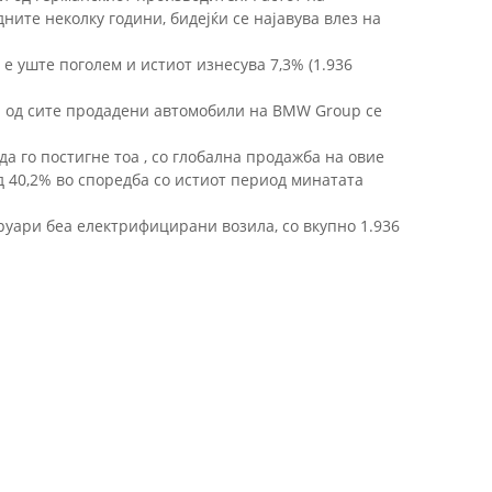
ните неколку години, бидејќи се најавува влез на
е уште поголем и истиот изнесува 7,3% (1.936
на од сите продадени автомобили на BMW Group се
а го постигне тоа , со глобална продажба на овие
д 40,2% во споредба со истиот период минатата
вруари беа електрифицирани возила, со вкупно 1.936