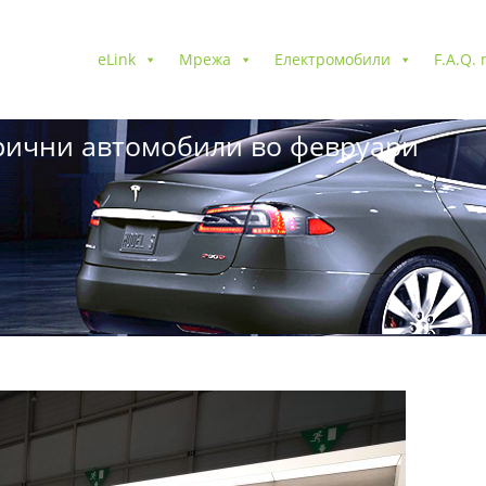
eLink
Мрежа
Електромобили
F.A.Q.
рични автомобили во февруари