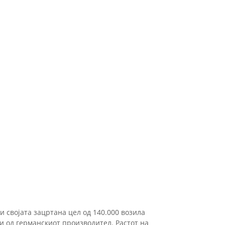
 својата зацртана цел од 140.000 возила
и од германскиот производител. Растот на