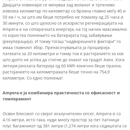
Двајцата новинари се менуваа зад воланот и трпеливо
извозеа километар по километар со брзина главно меѓу 40 и
50 км / ч, за што им беше потребно не помалку од 25 часа и
30 минути, со што целосно се искористи регенерацијата на
Ampera-e на сопирачката енергија, на тој начин максимално
го користеа полнењето на батеријата под забавување
(рекуперација). И токму тогаш “надворешните фактори” го
имаа главниот збор. Пренасочувањата ја проширија
патеката за 20 километри и токму тоа е растојанието за кое
што дуото не успеа да стигне до знакот на градот Ахен. Кога
литиум-јонската батерија од 60 kWh конечно беше празна,
растојанието на километражата беше точно на 754,9
километри. Со едно полнење!
Ampera-e ја комбинира практичноста со ефикасност и
темперамент
Освен блесокот со својот исклучителен опсег, Ampera-e со
4,16 метри, исто така, нуди многу простор за пет патници
плус багажникот од 381 литри (1,274 литри кога седиштата се