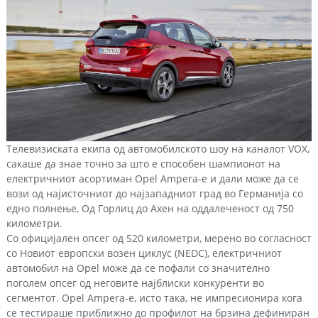
Телевизиската екипа од автомобилското шоу на каналот VOX,
сакаше да знае точно за што е способен шампионот на
електричниот асортиман Opel Ampera-e и дали може да се
вози од најисточниот до најзападниот град во Германија со
едно полнење, Од Горлиц до Ахен на оддалеченост од 750
километри.
Со официјален опсег од 520 километри, мерено во согласност
со Новиот европски возен циклус (NEDC), електричниот
автомобил на Opel може да се пофали со значително
поголем опсег од неговите најблиски конкуренти во
сегментот. Opel Ampera-e, исто така, не импресионира кога
се тестираше приближно до профилот на брзина дефиниран