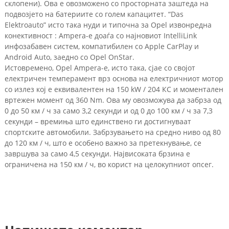
склопени). Ова е овозможено со просторната заштеда на
подвозјето на батериите со голем капацитет. “Das
Elektroauto” исто така нуди и типочна за Opel извонредна
конективност : Ampera-e доаѓа со најновиот IntelliLink
инфозабавен систем, компатибилен со Apple CarPlay и
Android Auto, заедно со Opel OnStar.
Истовремено, Opel Ampera-e, исто така, сјае со својот
електричен темперамент врз основа на електричниот мотор
со излез кој е еквивалентен на 150 kW / 204 КС и моментален
вртежен момент од 360 Nm. Ова му овозможува да забрза од
0 до 50 км / ч за само 3,2 секунди и од 0 до 100 км / ч за 7,3
секунди – времиња што единствено ги достигнуваат
спортските автомобили. Забрзувањето на средно ниво од 80
до 120 км / ч, што е особено важно за претекнување, се
завршува за само 4,5 секунди. Највисоката брзина е
ограничена на 150 км / ч, во корист на целокупниот опсег.