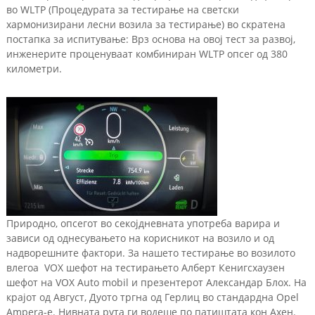
во WLTP (Процедурата за тестирање на светски
хармонизирани лесни возила за тестирање) во скратена
постапка за испитување: Врз основа на овој тест за развој,
инженерите проценуваат комбиниран WLTP опсег од 380
километри.
Природно, опсегот во секојдневната употреба варира и
зависи од однесувањето на корисникот на возило и од
надворешните фактори. За нашето тестирање во возилото
влегоа VOX шефот на тестирањето Алберт Кенигсхаузен
шефот на VOX Auto mobil и презентерот Александар Блох. На
крајот од Август, Дуото тргна од Герлиц во стандардна Opel
Ampera-e. Нивната рута ги водеше по патиштата кон Ахен.