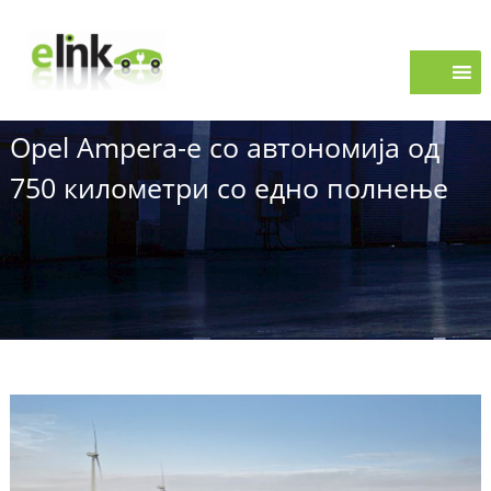
S
e
k
i
L
p
i
t
n
o
k
Opel Ampera-e со автономија од
c
o
750 километри со едно полнење
n
t
e
n
t