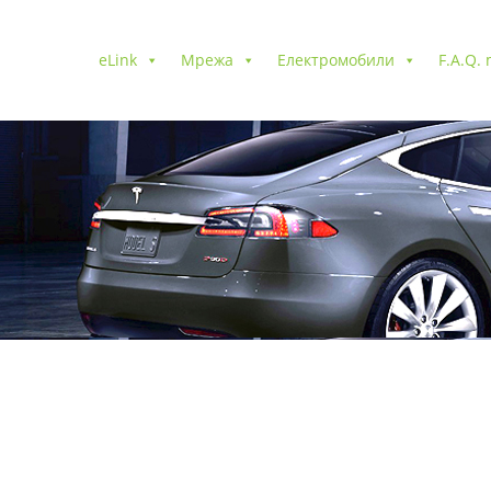
eLink
Мрежа
Електромобили
F.A.Q.