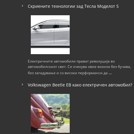
Скриените технологии зад Тесла Моделот S
Електричните автомобили прават револуција во
автомобилскиот свет. Се очекува овие возила без бучава,
…
без загадување и со високи перформанси да
Volkswagen Beetle ЕВ како електричен автомобил?