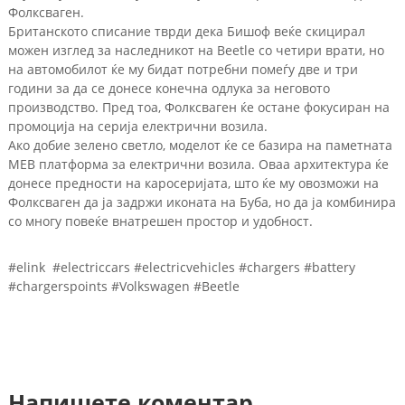
Фолксваген.
Британското списание тврди дека Бишоф веќе скицирал
можен изглед за наследникот на Beetle со четири врати, но
на автомобилот ќе му бидат потребни помеѓу две и три
години за да се донесе конечна одлука за неговото
производство. Пред тоа, Фолксваген ќе остане фокусиран на
промоција на серија електрични возила.
Ако добие зелено светло, моделот ќе се базира на паметната
MEB платформа за електрични возила. Оваа архитектура ќе
донесе предности на каросеријата, што ќе му овозможи на
Фолксваген да ја задржи иконата на Буба, но да ја комбинира
со многу повеќе внатрешен простор и удобност.
#elink #electriccars #electricvehicles #chargers #battery
#chargerspoints #Volkswagen #Beetle
Напишете коментар