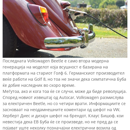
Последната Volkswagen Beetle е само втора модерна
генерација на моделот која всушност е базирана на
платформата на стариот Голф 6. Германскиот производител
веќе работи на Golf 8, но тоа не значи дека симпатична Буба
ќе добие наследник во скоро време.
Меѓутоа, ако и кога тоа ќе се случи, може да биде револуција.
Според новиот извештај од Autocar, Volkswagen размислува
за електричен Beetle, но со четири врати. Информациите се
засноваат на неодамнешните коментари од шефот на VW,
Херберт Диес и дизајн шефот на брендот, Клаус Бишоф, кои
невестија дека ЕВ Буба ќе се произведе, но не пред да се
појават уште неколку позначајни електрични возила од