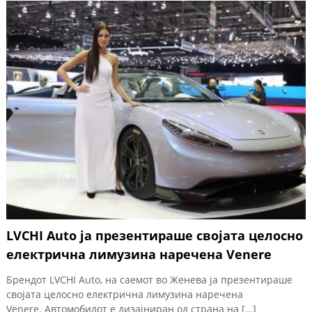
LVCHI Auto ја презентираше својата целосно
електрична лимузина наречена Venere
Брендот LVCHI Auto, на саемот во Женева ја презентираше
својата целосно електрична лимузина наречена
Venere. Автомобилот е дизајниран од страна на […]