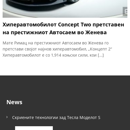
Хиперавтомобилот Concept Two претставен
на престижниот Автосаем во Женева
Мате Римац на престижниот Автосаем во Женева го
претстави својот најнов хиперавтомобил, „Концепт 2“
Хиперавтомобилот е со 1,914 коњски сили, кои […]
News
Скриените технологии зад Тесла Моделот S