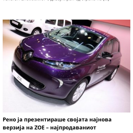
Рено ја презентираше својата најнова
верзија на ZOE – најпродаваниот