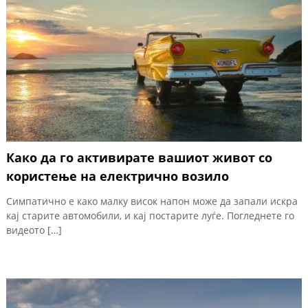
Како да го активирате вашиот живот со
користење на електричнo возило
Симпатично е како малку висок напон може да запали искра
кај старите автомобили, и кај постарите луѓе. Погледнете го
видеото […]