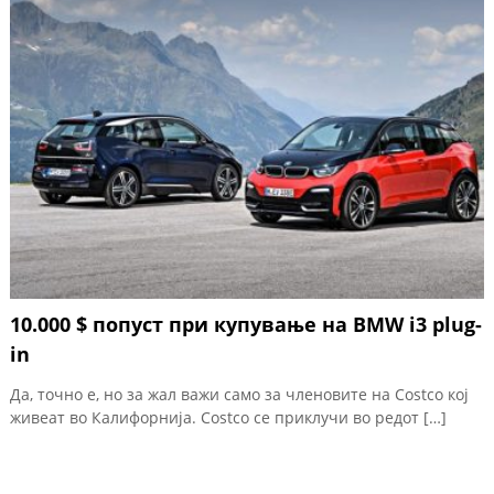
10.000 $ попуст при купување на BMW i3 plug-
in
Да, точно е, но за жал важи само за членовите на Costco кој
живеат во Калифорнија. Costco се приклучи во редот […]