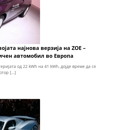
ојата најнова верзија на ZOE –
ичен автомобил во Европа
еријата од 22 kWh на 41 kWh, дојде време да се
отор […]