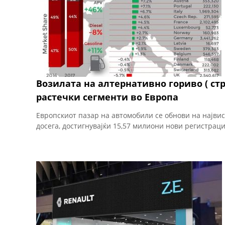
Возилата на алтернативно гориво ( стру
растечки сегменти во Европа
Европскиот пазар на автомобили се обнови на највис
досега, достигнувајќи 15,57 милиони нови регистрации