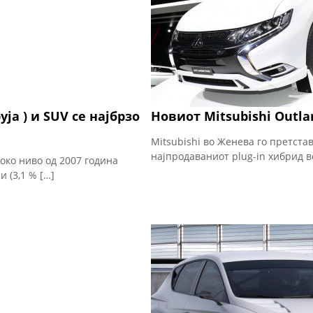
ја ) и SUV се најбрзо
Новиот Mitsubishi Outl
Mitsubishi во Женева го претстав
најпродаваниот plug-in хибрид в
око ниво од 2007 година
 (3,1 % […]