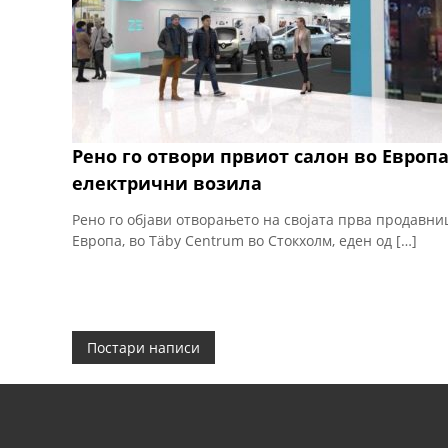
Рено го отвори првиот салон во Европ
електрични возила
Рено го објави отворањето на својата прва продавни
Европа, во Täby Centrum во Стокхолм, еден од […]
Н
Постари написи
а
в