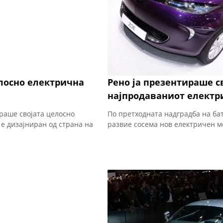
елосно електрична
Рено ја презентираше св
најпродаваниот електр
ираше својата целосно
По претходната надградба на бат
е дизајниран од страна на
развие сосема нов електричен м