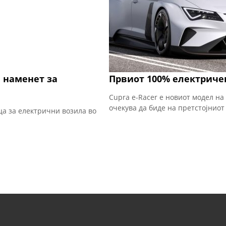
а наменет за
Првиот 100% електриче
Cupra e-Racer е новиот модел на
очекува да биде на претстојниот
ца за електрични возила во