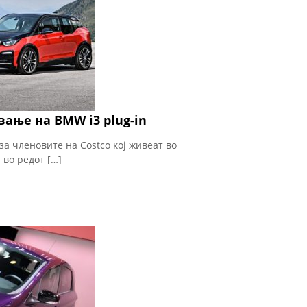
ување на BMW i3 plug-in
 за членовите на Costco кој живеат во
 во редот […]