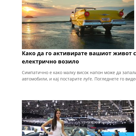
Како да го активирате вашиот живот 
електричнo возило
Симпатично е како малку висок напон може да запали
автомобили, и кај постарите луѓе. Погледнете го виде