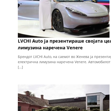
LVCHI Auto ја презентираше својата ц
лимузина наречена Venere
Брендот LVCHI Auto, на саемот во Женева ја презент
електрична лимузина наречена Venere. Автомобилот 
[…]