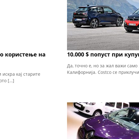
со користење на
10.000 $ попуст при куп
Да, точно е, но за жал важи само
Калифорнија. Costco се приклучи
 искра кај старите
ото […]