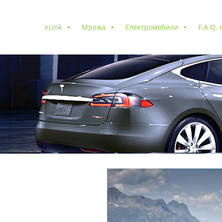
eLink
Мрежа
Електромобили
F.A.Q.