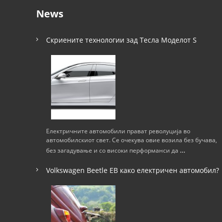
News
и
г
Скриените технологии зад Тесла Моделот S
а
ц
и
ј
Електричните автомобили прават револуција во
автомобилскиот свет. Се очекува овие возила без бучава,
а
…
без загадување и со високи перформанси да
н
Volkswagen Beetle ЕВ како електричен автомобил?
а
н