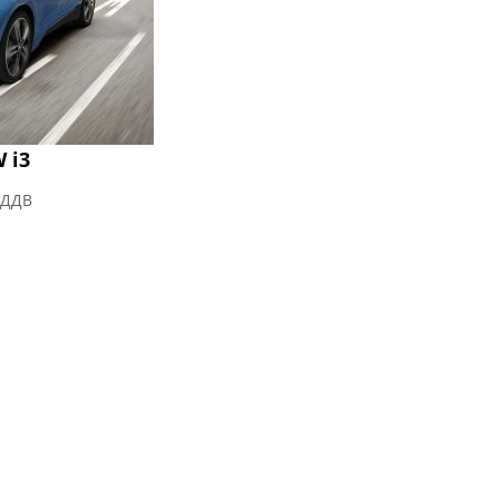
 i3
 ДДВ