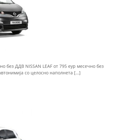
но без ДДВ NISSAN LEAF от 795 еур месечно без
тонимија со целосно наполнета […]