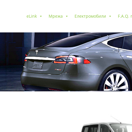
eLink
Мрежа
Електромобили
F.A.Q.