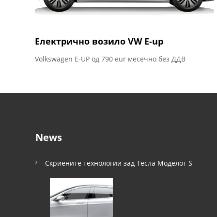
Електрично возило VW E-up
Volkswagen E-UP од 790 eur месечно без ДДВ
News
Скриените технологии зад Тесла Моделот S