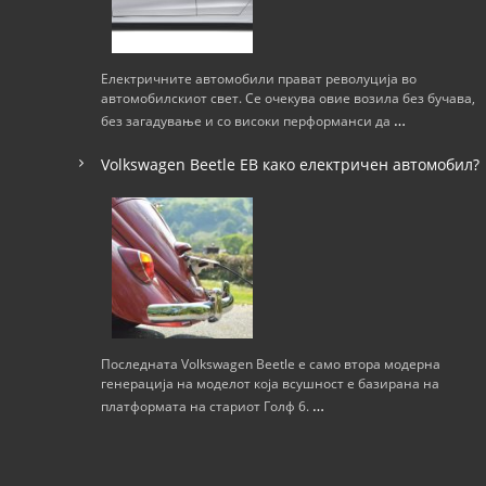
Електричните автомобили прават револуција во
автомобилскиот свет. Се очекува овие возила без бучава,
…
без загадување и со високи перформанси да
Volkswagen Beetle ЕВ како електричен автомобил?
Последната Volkswagen Beetle е само втора модерна
генерација на моделот која всушност е базирана на
…
платформата на стариот Голф 6.