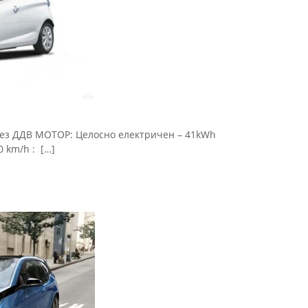
 без ДДВ МОТОР: Целосно електричен – 41kWh
 km/h : […]